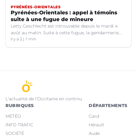
PYRÉNÉES-ORIENTALES
Pyrénées-Orientales : appel à témoins
suite à une fugue de mineure
Letty Geschlecht est introuvable depuis le mardi 4
août au matin. Suite à cette fugue, la gendarmerie
des Pyrénées-Orientales lance un appel à témoins.
il y a 2 j
1 min
L'actualité de l'Occitanie en continu
RUBRIQUES
DÉPARTEMENTS
MÉTÉO
Gard
INFO TRAFIC
Hérault
SOCIÉTÉ
Aude