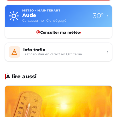
MÉTÉO · MAINTENANT
30°
Aude
›
Carcassonne · Ciel dégagé
Consulter ma météo
›
Info trafic
›
Trafic routier en direct en Occitanie
À lire aussi