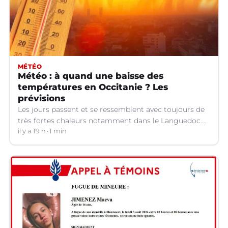
MÉTÉO
Météo : à quand une baisse des
températures en Occitanie ? Les
prévisions
Les jours passent et se ressemblent avec toujours de
très fortes chaleurs notamment dans le Languedoc.
Jusqu’à quand ?
il y a 19 h
1 min