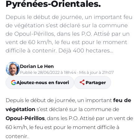
Pyrénées-Orientales.
Depuis le début de journée, un important feu
de végétation s’est déclaré sur la commune
de Opoul-Périllos, dans les P.O. Attisé par un
vent de 60 km/h, le feu est pour le moment
difficile à contenir. Déjà 400 hectares…
Dorian Le Hen
Publié le 28/06/2022 à 18h44 · Mis à jour à 21h07
share
Ajoutez-nous en favori
Partager
Depuis le début de journée, un important
feu de
végétation
s’est déclaré sur la commune de
Opoul-Périllos
, dans les P.O. Attisé par un vent de
60 km/h, le feu est pour le moment difficile à
contenir.