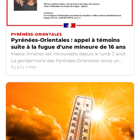
PYRÉNÉES-ORIENTALES
Pyrénées-Orientales : appel à témoins
suite à la fugue d'une mineure de 16 ans
Maeva Jimenez est introuvable depuis le lundi 3 août.
La gendarmerie des Pyrénées-Orientales lance un
appel à témoins.
il y a 1 j
1 min