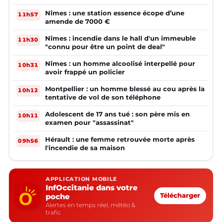
Nîmes : une station essence écope d’une
11h57
amende de 7000 €
Nîmes : incendie dans le hall d'un immeuble
11h30
"connu pour être un point de deal"
Nîmes : un homme alcoolisé interpellé pour
10h31
avoir frappé un policier
Montpellier : un homme blessé au cou après la
10h12
tentative de vol de son téléphone
Adolescent de 17 ans tué : son père mis en
10h11
examen pour "assassinat"
Hérault : une femme retrouvée morte après
09h56
l'incendie de sa maison
APPLICATION MOBILE
InfOccitanie dans votre
poche
Télécharger
Alertes en temps réel, météo &
trafic