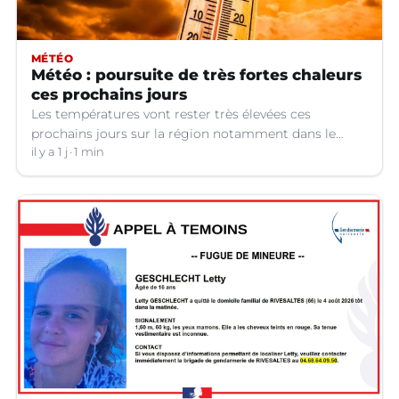
MÉTÉO
Météo : poursuite de très fortes chaleurs
ces prochains jours
Les températures vont rester très élevées ces
prochains jours sur la région notamment dans le
Languedoc.
il y a 1 j
1 min