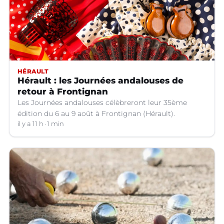
HÉRAULT
Hérault : les Journées andalouses de
retour à Frontignan
Les Journées andalouses célèbreront leur 35ème
édition du 6 au 9 août à Frontignan (Hérault).
il y a 11 h
1 min