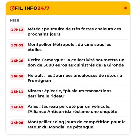
FIL INFO
24/7
HIER
Météo : poursuite de très fortes chaleurs ces
17h12
prochains jours
Montpellier Métropole : du ciné sous les
17h03
étoiles
Petite Camargue : la collectivité soumettra un
16h26
don de 5000 euros aux sinistrés de la Gironde
Hérault : les Journées andalouses de retour à
16h06
Frontignan
Nîmes : épicerie, "plusieurs transactions
15h11
derrière le rideau"
Arles : taureau percuté par un véhicule,
14h45
l'Alliance Anticorrida réclame une enquête
Montpellier : cinq jours de compétition pour le
14h08
retour du Mondial de pétanque