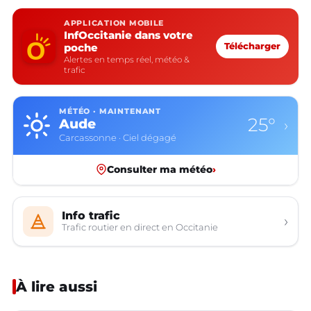
APPLICATION MOBILE
InfOccitanie dans votre
poche
Télécharger
Alertes en temps réel, météo &
trafic
MÉTÉO · MAINTENANT
25°
Aude
›
Carcassonne · Ciel dégagé
Consulter ma météo
›
Info trafic
›
Trafic routier en direct en Occitanie
À lire aussi