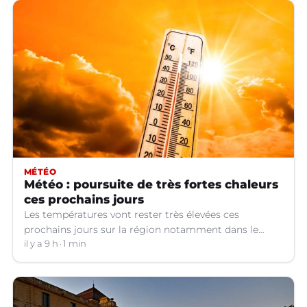
MÉTÉO
Météo : poursuite de très fortes chaleurs
ces prochains jours
Les températures vont rester très élevées ces
prochains jours sur la région notamment dans le
Languedoc.
il y a 9 h
1 min