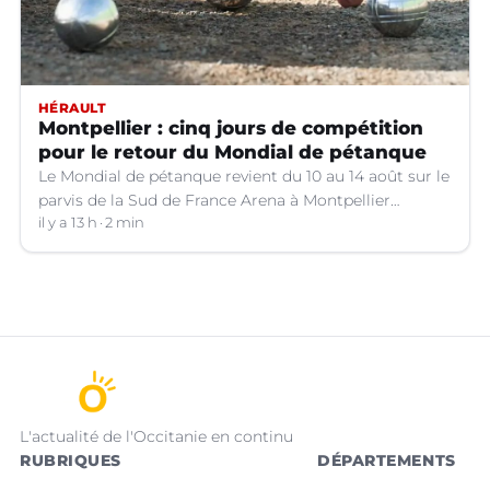
HÉRAULT
Montpellier : cinq jours de compétition
pour le retour du Mondial de pétanque
Le Mondial de pétanque revient du 10 au 14 août sur le
parvis de la Sud de France Arena à Montpellier
(Hérault).
il y a 13 h
2 min
L'actualité de l'Occitanie en continu
RUBRIQUES
DÉPARTEMENTS