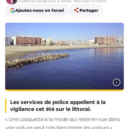
Publié le 02/08/2024 à 15h06 · Mis à jour à 15h09
share
Ajoutez-nous en favori
Partager
i
Les services de police appellent à la
vigilance cet été sur le littoral.
« Une casquette à la mode qui reste en vue dans
une voiture peut très bien tenter les voleurs »,