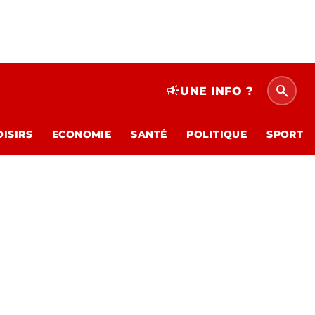
search
campaign
UNE INFO ?
OISIRS
ECONOMIE
SANTÉ
POLITIQUE
SPORT