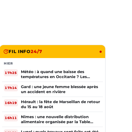
FIL INFO
24/7
HIER
Météo : à quand une baisse des
17h25
températures en Occitanie ? Les
prévisions
Gard : une jeune femme blessée après
17h14
un accident en rivière
Hérault : la fête de Marseillan de retour
16h19
du 15 au 18 août
Nîmes : une nouvelle distribution
16h11
alimentaire organisée par la Table
Ouverte
Lunel : quels travaux sont faits cet été