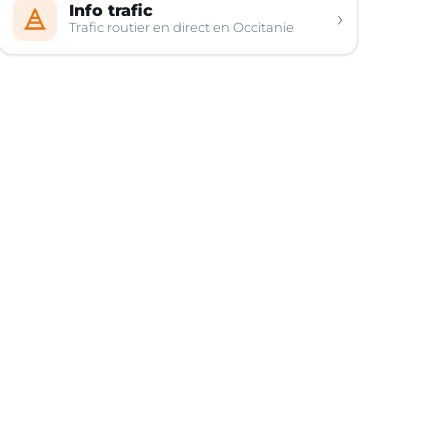
Info trafic
›
Trafic routier en direct en Occitanie