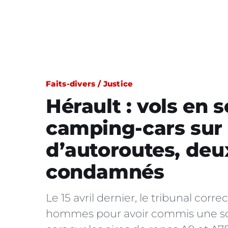
Faits-divers / Justice
Hérault : vols en 
camping-cars sur 
d’autoroutes, deu
condamnés
Le 15 avril dernier, le tribunal co
hommes pour avoir commis une soi