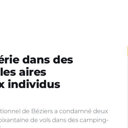
série dans des
les aires
x individus
rrectionnel de Béziers a condamné deux
xantaine de vols dans des camping-