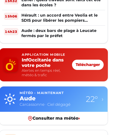
15h32
dans les écoles ?
Hérault : un accord entre Veolia et le
15h06
SDIS pour libérer les pompiers
volontaires
Aude : deux bars de plage à Leucate
14h23
fermés par le préfet
APPLICATION MOBILE
InfOccitanie dans
votre poche
Télécharger
Alertes en temps réel,
météo & trafic
MÉTÉO · MAINTENANT
22°
Aude
›
Carcassonne · Ciel dégagé
Consulter ma météo
›