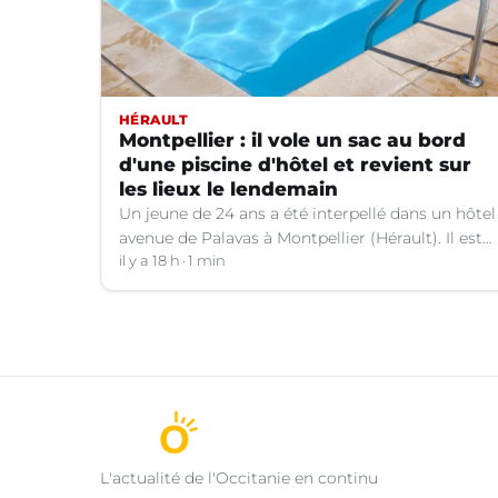
HÉRAULT
Montpellier : il vole un sac au bord
d'une piscine d'hôtel et revient sur
les lieux le lendemain
Un jeune de 24 ans a été interpellé dans un hôtel
avenue de Palavas à Montpellier (Hérault). Il est
suspecté d'avoir volé le sac d'une cliente.
il y a 18 h
1 min
L'actualité de l'Occitanie en continu