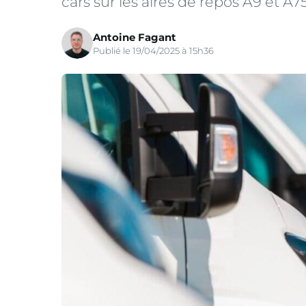
cars sur les aires de repos A9 et A75
Antoine Fagant
Publié le 19/04/2025 à 15h36