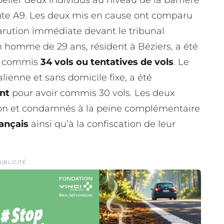
peller deux individus au niveau de la barrière
ute A9. Les deux mis en cause ont comparu
arution immédiate devant le tribunal
n homme de 29 ans, résident à Béziers, a été
r commis
34 vols ou tentatives de vols
. Le
lienne et sans domicile fixe, a été
nt
pour avoir commis 30 vols. Les deux
on et condamnés à la peine complémentaire
français
ainsi qu’à la confiscation de leur
UBLICITÉ