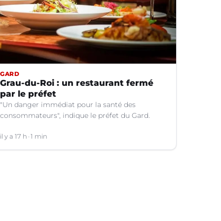
GARD
Grau-du-Roi : un restaurant fermé
par le préfet
"Un danger immédiat pour la santé des
consommateurs", indique le préfet du Gard.
il y a 17 h
1 min