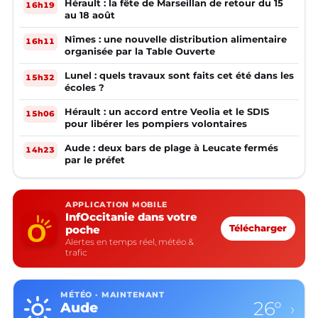
Hérault : la fête de Marseillan de retour du 15
16h19
au 18 août
Nîmes : une nouvelle distribution alimentaire
16h11
organisée par la Table Ouverte
Lunel : quels travaux sont faits cet été dans les
15h32
écoles ?
Hérault : un accord entre Veolia et le SDIS
15h06
pour libérer les pompiers volontaires
Aude : deux bars de plage à Leucate fermés
14h23
par le préfet
APPLICATION MOBILE
InfOccitanie dans votre
poche
Télécharger
Alertes en temps réel, météo &
trafic
MÉTÉO · MAINTENANT
26°
Aude
›