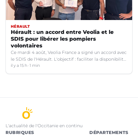
HÉRAULT
Hérault : un accord entre Veolia et le
SDIS pour libérer les pompiers
volontaires
Ce mardi 4 août, Veolia France a signé un accord avec
le SDIS de l'Hérault. L'objectif : faciliter la disponibilité
des salariés de l'entreprise engagés en qualité de
il y a 15 h
1 min
sapeurs-pompiers volontaires.
L'actualité de l'Occitanie en continu
RUBRIQUES
DÉPARTEMENTS