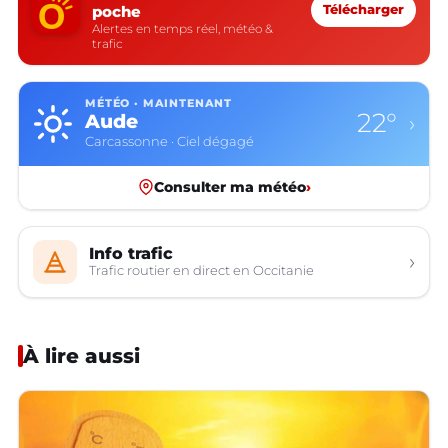
poche
Télécharger
Alertes en temps réel, météo &
trafic
MÉTÉO · MAINTENANT
22°
Aude
›
Carcassonne · Ciel dégagé
Consulter ma météo
›
Info trafic
›
Trafic routier en direct en Occitanie
À lire aussi