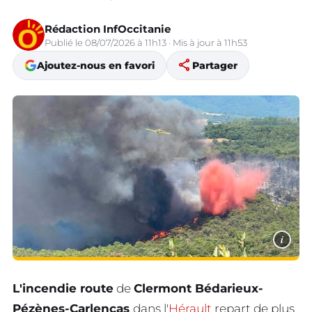
Rédaction InfOccitanie
Publié le 08/07/2026 à 11h13 · Mis à jour à 11h53
share
Ajoutez-nous en favori
Partager
i
L'incendie route
de
Clermont Bédarieux-
Pézènes-Carlencas
dans l'
Hérault
repart de plus