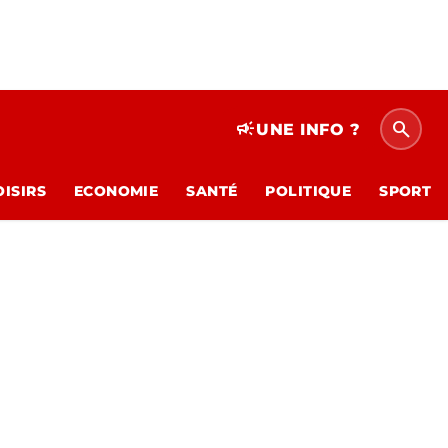
search
campaign
UNE INFO ?
OISIRS
ECONOMIE
SANTÉ
POLITIQUE
SPORT