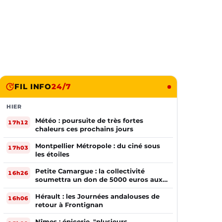
FIL INFO
24/7
HIER
Météo : poursuite de très fortes
17h12
chaleurs ces prochains jours
Montpellier Métropole : du ciné sous
17h03
les étoiles
Petite Camargue : la collectivité
16h26
soumettra un don de 5000 euros aux
sinistrés de la Gironde
Hérault : les Journées andalouses de
16h06
retour à Frontignan
Nîmes : épicerie, "plusieurs