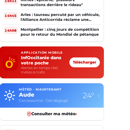
15h11
transactions derrière le rideau"
Arles : taureau percuté par un véhicule,
14h45
l'Alliance Anticorrida réclame une
enquête
Montpellier : cinq jours de compétition
14h08
pour le retour du Mondial de pétanque
APPLICATION MOBILE
InfOccitanie dans
votre poche
Télécharger
Alertes en temps réel,
météo & trafic
MÉTÉO · MAINTENANT
24°
Aude
›
Carcassonne · Ciel dégagé
Consulter ma météo
›