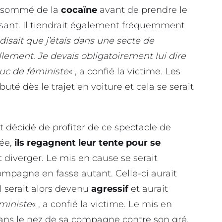
consommé de la
cocaïne
avant de prendre le
ant. Il tiendrait également fréquemment
l disait que j’étais dans une secte de
lement. Je devais obligatoirement lui dire
ruc de féministe
« , a confié la victime. Les
té dès le trajet en voiture et cela se serait
ait décidé de profiter de ce spectacle de
ée,
ils regagnent leur tente pour se
 diverger. Le mis en cause se serait
mpagne en fasse autant. Celle-ci aurait
l serait alors devenu
agressif
et aurait
éministe
« , a confié la victime. Le mis en
ans le nez de sa compagne contre son gré.