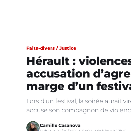
Faits-divers / Justice
Hérault : violence
accusation d’agre
marge d’un festiv
Lors d’un festival, la soirée aurai
accuse son compagnon de violences
Camille Casanova
Publié le 24/09/2025 à 11h08 · Mis à jour à 17h01