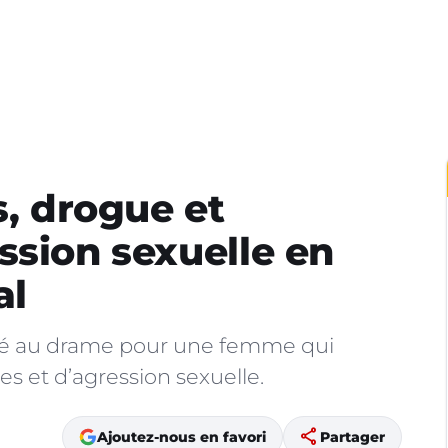
s, drogue et
ssion sexuelle en
al
t viré au drame pour une femme qui
 et d’agression sexuelle.
share
Ajoutez-nous en favori
Partager