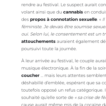
rendre au festival. Le suspect aurait 
volant ainsi que du
cannabis
en conduis
des
propos à connotation sexuelle
. «
I
féministe. Je devais être soumise sexuel
oui. Selon lui, le consentement est un t
attouchements
auraient également débu
poursuivi toute la journée.
À leur arrivée au festival, le couple aur
musique électronique. À la fin de la soir
coucher
… mais leurs attentes semblent
déshabillé d’emblée, espérant que sa co
toutefois opposé un refus catégorique. I
souhaité qu’elle sorte de
« sa crise de f
cause aurait même mis de la cocaïne d