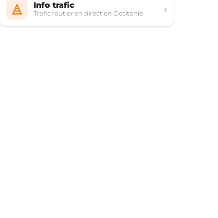
Info trafic
›
Trafic routier en direct en Occitanie