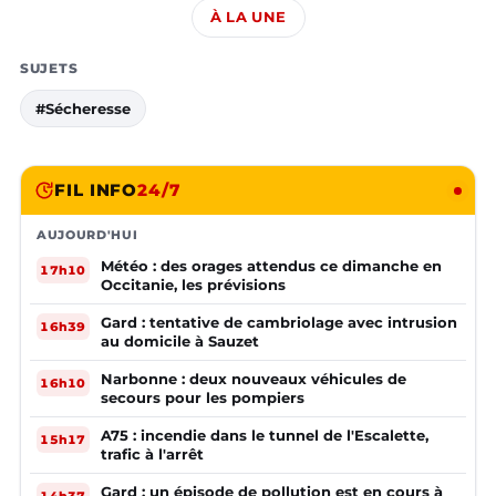
À LA UNE
SUJETS
#Sécheresse
FIL INFO
24/7
AUJOURD'HUI
Météo : des orages attendus ce dimanche en
17h10
Occitanie, les prévisions
Gard : tentative de cambriolage avec intrusion
16h39
au domicile à Sauzet
Narbonne : deux nouveaux véhicules de
16h10
secours pour les pompiers
A75 : incendie dans le tunnel de l'Escalette,
15h17
trafic à l'arrêt
Gard : un épisode de pollution est en cours à
14h37