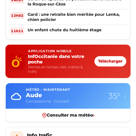
la Roque-sur-Cèze
Gard : une retraite bien méritée pour Lenka,
12h02
chien policier
Un enfant chute du huitième étage
11h11
APPLICATION MOBILE
InfOccitanie dans votre
poche
Télécharger
Alertes en temps réel, météo &
trafic
MÉTÉO · MAINTENANT
35°
Aude
›
Carcassonne · Couvert
Consulter ma météo
›
Info trafic