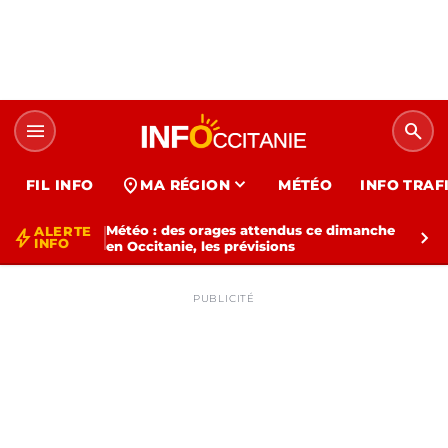
menu
search
expand_more
location_on
FIL INFO
MA RÉGION
MÉTÉO
INFO TRAF
Météo : des orages attendus ce dimanche
ALERTE
bolt
chevron_right
INFO
en Occitanie, les prévisions
PUBLICITÉ