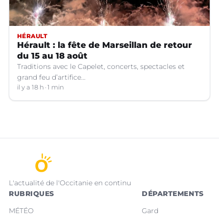
HÉRAULT
Hérault : la fête de Marseillan de retour
du 15 au 18 août
Traditions avec le Capelet, concerts, spectacles et
grand feu d’artifice...
il y a 18 h
1 min
L'actualité de l'Occitanie en continu
RUBRIQUES
DÉPARTEMENTS
MÉTÉO
Gard