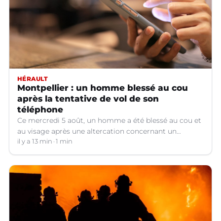
HÉRAULT
Montpellier : un homme blessé au cou
après la tentative de vol de son
téléphone
Ce mercredi 5 août, un homme a été blessé au cou et
au visage après une altercation concernant un
téléphone portable à Montpellier (Hérault).
il y a 13 min
1 min