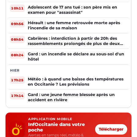
Adolescent de 17 ans tué : son père mis en
10h11
examen pour "assassinat"
Hérault : une femme retrouvée morte après
09h56
l'incendie de sa maison
Cabrières : interdiction à partir de 20h des
08h54
rassemblements prolongés de plus de deux
mineurs non accompagnés d'un adulte
Gard : un incendie se déclare au sous-sol d'un
08h24
hôtel
HIER
Météo : à quand une baisse des températures
17h25
en Occitanie ? Les prévisions
Gard : une jeune femme blessée après un
17h14
accident en rivière
APPLICATION MOBILE
InfOccitanie dans votre
poche
Télécharger
Alertes en temps réel, météo &