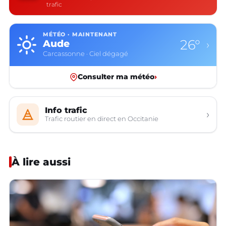
trafic
MÉTÉO · MAINTENANT
26°
Aude
›
Carcassonne · Ciel dégagé
Consulter ma météo
›
Info trafic
›
Trafic routier en direct en Occitanie
À lire aussi