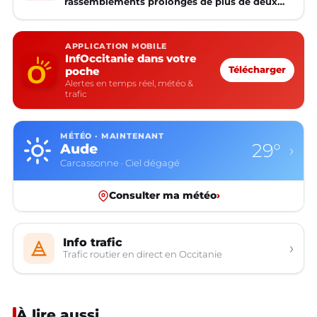
rassemblements prolongés de plus de deux
mineurs non accompagnés d'un adulte
APPLICATION MOBILE
InfOccitanie dans votre
poche
Télécharger
Alertes en temps réel, météo &
trafic
MÉTÉO · MAINTENANT
29°
Aude
›
Carcassonne · Ciel dégagé
Consulter ma météo
›
Info trafic
›
Trafic routier en direct en Occitanie
À lire aussi