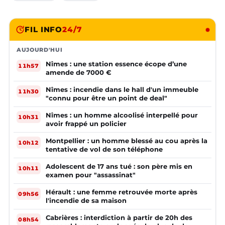
FIL INFO
24/7
AUJOURD'HUI
Nîmes : une station essence écope d’une
11h57
amende de 7000 €
Nîmes : incendie dans le hall d'un immeuble
11h30
"connu pour être un point de deal"
Nîmes : un homme alcoolisé interpellé pour
10h31
avoir frappé un policier
Montpellier : un homme blessé au cou après la
10h12
tentative de vol de son téléphone
Adolescent de 17 ans tué : son père mis en
10h11
examen pour "assassinat"
Hérault : une femme retrouvée morte après
09h56
l'incendie de sa maison
Cabrières : interdiction à partir de 20h des
08h54