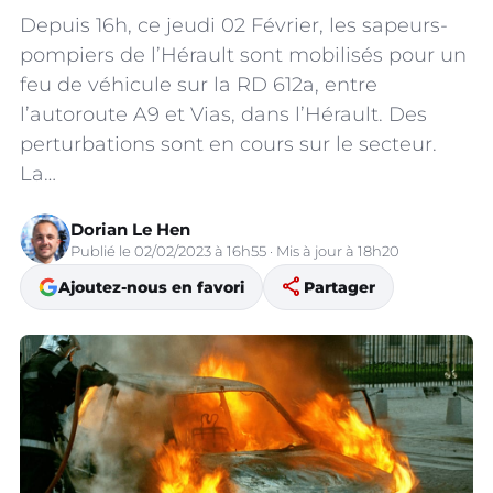
Depuis 16h, ce jeudi 02 Février, les sapeurs-
pompiers de l’Hérault sont mobilisés pour un
feu de véhicule sur la RD 612a, entre
l’autoroute A9 et Vias, dans l’Hérault. Des
perturbations sont en cours sur le secteur.
La…
Dorian Le Hen
Publié le 02/02/2023 à 16h55 · Mis à jour à 18h20
share
Ajoutez-nous en favori
Partager