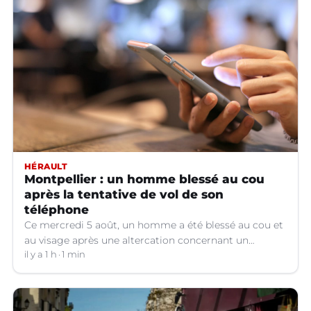
HÉRAULT
Montpellier : un homme blessé au cou
après la tentative de vol de son
téléphone
Ce mercredi 5 août, un homme a été blessé au cou et
au visage après une altercation concernant un
téléphone portable à Montpellier (Hérault).
il y a 1 h
1 min