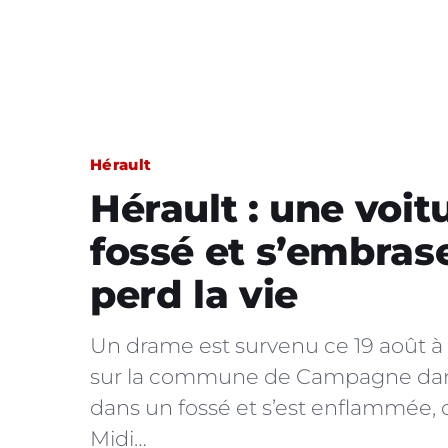
Hérault
Hérault : une voi
fossé et s’embrase
perd la vie
Un drame est survenu ce 19 août à 
sur la commune de Campagne dans l
dans un fossé et s’est enflammée,
Midi…