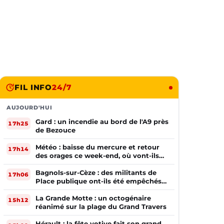
FIL INFO
24/7
AUJOURD'HUI
Gard : un incendie au bord de l'A9 près
17h25
de Bezouce
Météo : baisse du mercure et retour
17h14
des orages ce week-end, où vont-ils
frapper ?
Bagnols-sur-Cèze : des militants de
17h06
Place publique ont-ils été empêchés
de tracter par la mairie ?
La Grande Motte : un octogénaire
15h12
réanimé sur la plage du Grand Travers
Hérault : la fête votive fait son grand