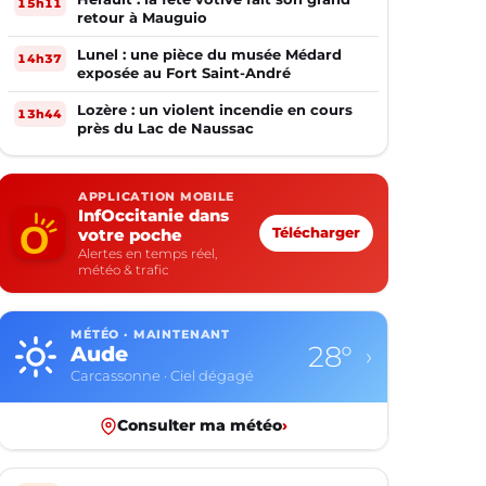
15h11
retour à Mauguio
Lunel : une pièce du musée Médard
14h37
exposée au Fort Saint-André
Lozère : un violent incendie en cours
13h44
près du Lac de Naussac
APPLICATION MOBILE
InfOccitanie dans
votre poche
Télécharger
Alertes en temps réel,
météo & trafic
MÉTÉO · MAINTENANT
28°
Aude
›
Carcassonne · Ciel dégagé
Consulter ma météo
›