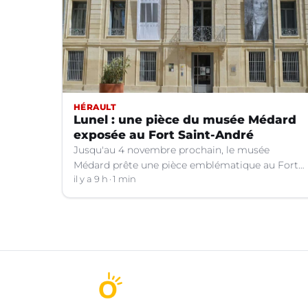
HÉRAULT
Lunel : une pièce du musée Médard
exposée au Fort Saint-André
Jusqu'au 4 novembre prochain, le musée
Médard prête une pièce emblématique au Fort
Saint-André à Villeneuve-lez-Avignon (Gard).
il y a 9 h
1 min