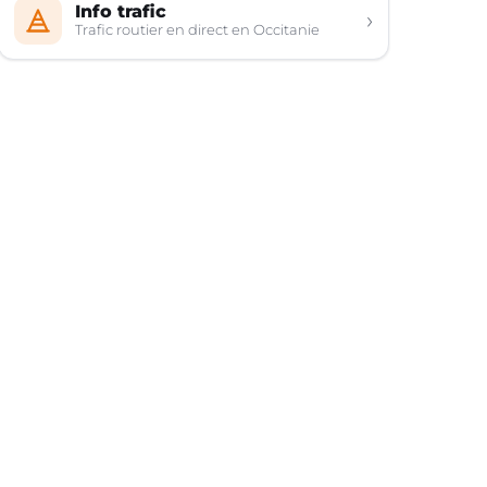
Info trafic
›
Trafic routier en direct en Occitanie