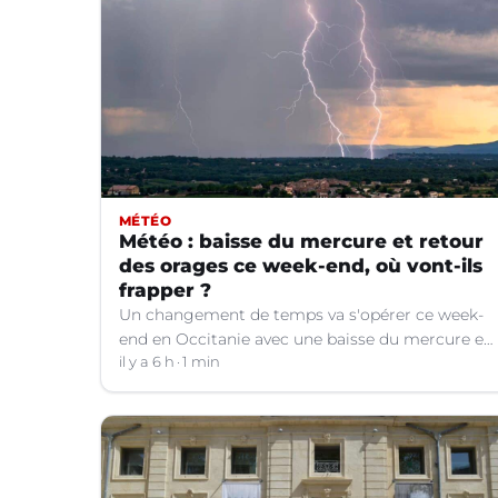
MÉTÉO
Météo : baisse du mercure et retour
des orages ce week-end, où vont-ils
frapper ?
Un changement de temps va s'opérer ce week-
end en Occitanie avec une baisse du mercure et
le retour d'orages dans certains départements.
il y a 6 h
1 min