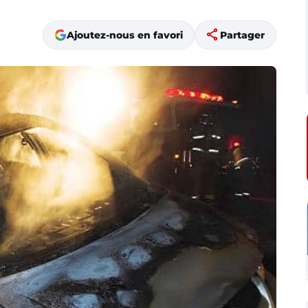
share
Ajoutez-nous en favori
Partager