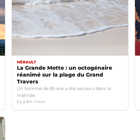
HÉRAULT
La Grande Motte : un octogénaire
réanimé sur la plage du Grand
Travers
Un homme de 85 ans a été secouru dans la
matinée.
il y a 8 h
1 min