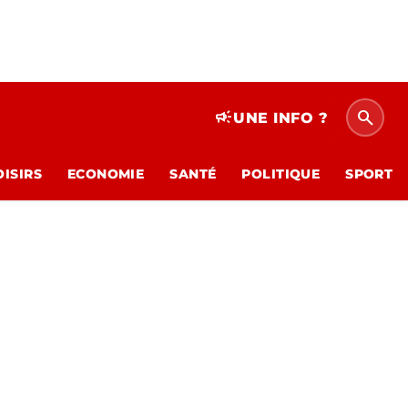
search
campaign
UNE INFO ?
OISIRS
ECONOMIE
SANTÉ
POLITIQUE
SPORT