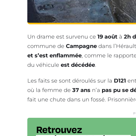
Un drame est survenu ce
19 août
à
2h d
commune de
Campagne
dans l’Hérault
et s’est enflammée
, comme le rapport
du véhicule
est décédée
.
Les faits se sont déroulés sur la
D121
ent
où la femme de
37 ans
n’a
pas pu se d
fait une chute dans un fossé. Prisonniè
P