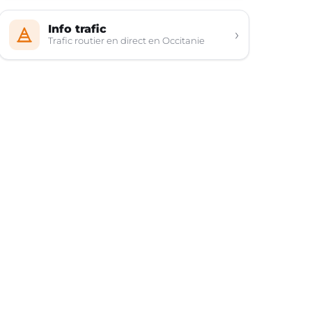
Info trafic
›
Trafic routier en direct en Occitanie