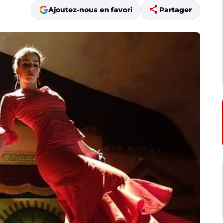
share
Ajoutez-nous en favori
Partager