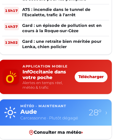
A75 : incendie dans le tunnel de
15h17
l'Escalette, trafic à l'arrêt
Gard : un épisode de pollution est en
14h37
cours à la Roque-sur-Cèze
Gard : une retraite bien méritée pour
12h02
Lenka, chien policier
APPLICATION MOBILE
InfOccitanie dans
votre poche
Télécharger
Alertes en temps réel,
météo & trafic
MÉTÉO · MAINTENANT
28°
Aude
›
Carcassonne · Plutôt dégagé
Consulter ma météo
›