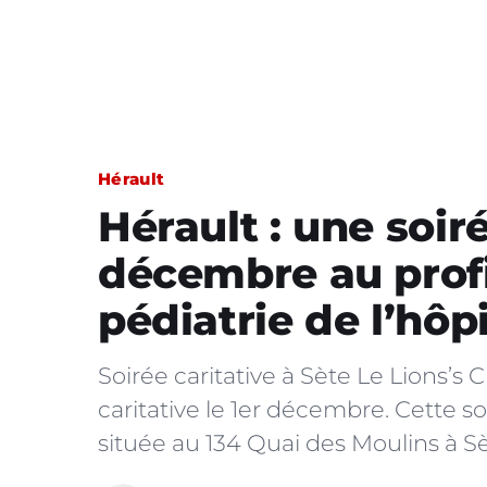
Hérault
Hérault : une soiré
décembre au profi
pédiatrie de l’hôp
Soirée caritative à Sète Le Lions’s 
caritative le 1er décembre. Cette so
située au 134 Quai des Moulins à 