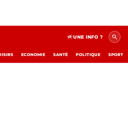
search
campaign
UNE INFO ?
OISIRS
ECONOMIE
SANTÉ
POLITIQUE
SPORT