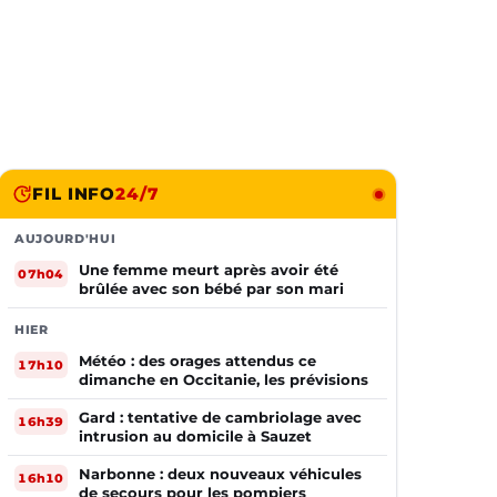
FIL INFO
24/7
AUJOURD'HUI
Une femme meurt après avoir été
07h04
brûlée avec son bébé par son mari
HIER
Météo : des orages attendus ce
17h10
dimanche en Occitanie, les prévisions
Gard : tentative de cambriolage avec
16h39
intrusion au domicile à Sauzet
Narbonne : deux nouveaux véhicules
16h10
de secours pour les pompiers