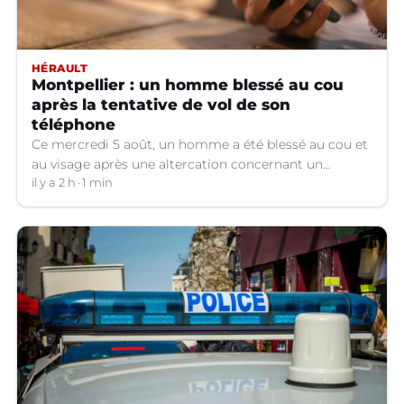
HÉRAULT
Montpellier : un homme blessé au cou
après la tentative de vol de son
téléphone
Ce mercredi 5 août, un homme a été blessé au cou et
au visage après une altercation concernant un
téléphone portable à Montpellier (Hérault).
il y a 2 h
1 min