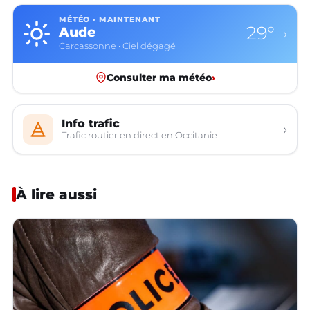
MÉTÉO · MAINTENANT
29°
Aude
›
Carcassonne · Ciel dégagé
Consulter ma météo
›
Info trafic
›
Trafic routier en direct en Occitanie
À lire aussi