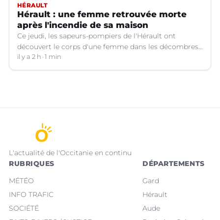
HÉRAULT
Hérault : une femme retrouvée morte
après l'incendie de sa maison
Ce jeudi, les sapeurs-pompiers de l'Hérault ont
découvert le corps d'une femme dans les décombres
de sa maison qui avait pris feu à Cazouls-lès-Béziers
il y a 2 h
1 min
(Hérault).
L'actualité de l'Occitanie en continu
RUBRIQUES
DÉPARTEMENTS
MÉTÉO
Gard
INFO TRAFIC
Hérault
SOCIÉTÉ
Aude