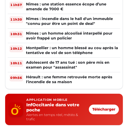
Nîmes : une station essence écope d’une
11h57
amende de 7000 €
Nîmes : incendie dans le hall d'un immeuble
11h30
"connu pour être un point de deal"
Nîmes : un homme alcoolisé interpellé pour
10h31
avoir frappé un policier
Montpellier : un homme blessé au cou après la
10h12
tentative de vol de son téléphone
Adolescent de 17 ans tué : son père mis en
10h11
examen pour "assassinat"
Hérault : une femme retrouvée morte après
09h56
l'incendie de sa maison
APPLICATION MOBILE
InfOccitanie dans votre
poche
Télécharger
Alertes en temps réel, météo &
trafic