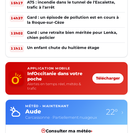
A75 : incendie dans le tunnel de l'Escalette,
15h17
trafic à l'arrêt
Gard : un épisode de pollution est en cours à
14h37
la Roque-sur-Cèze
Gard : une retraite bien méritée pour Lenka,
12h02
chien policier
Un enfant chute du huitième étage
11h11
APPLICATION MOBILE
InfOccitanie dans votre
poche
Télécharger
Alertes en temps réel, météo &
trafic
MÉTÉO · MAINTENANT
22°
Aude
›
Carcassonne · Partiellement nuageux
Consulter ma météo
›