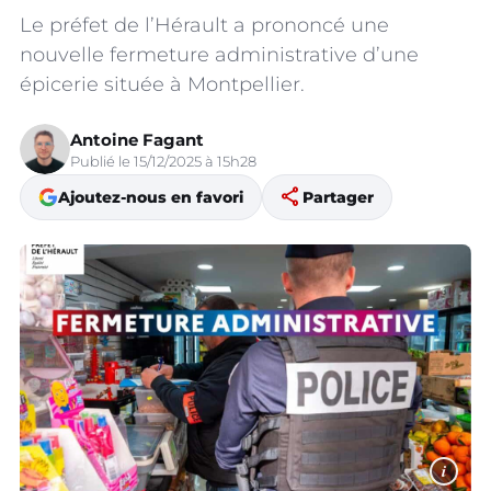
Le préfet de l’Hérault a prononcé une
nouvelle fermeture administrative d’une
épicerie située à Montpellier.
Antoine Fagant
Publié le 15/12/2025 à 15h28
share
Ajoutez-nous en favori
Partager
i