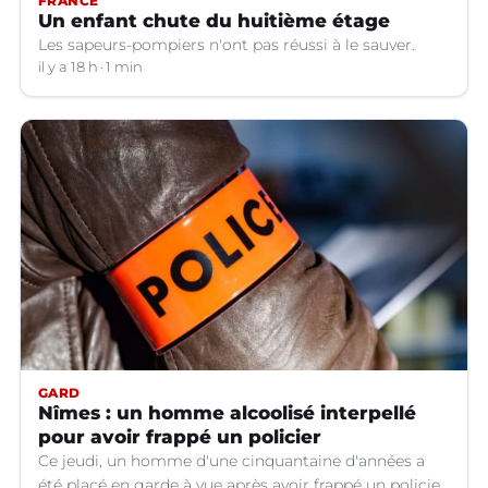
FRANCE
Un enfant chute du huitième étage
Les sapeurs-pompiers n'ont pas réussi à le sauver.
il y a 18 h
1 min
GARD
Nîmes : un homme alcoolisé interpellé
pour avoir frappé un policier
Ce jeudi, un homme d'une cinquantaine d'années a
été placé en garde à vue après avoir frappé un policier