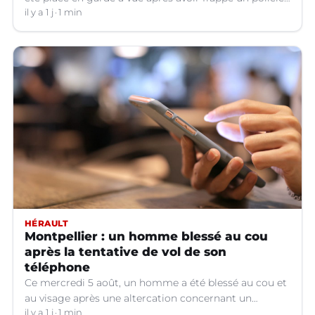
hors service à Nîmes (Gard).
il y a 1 j
1 min
HÉRAULT
Montpellier : un homme blessé au cou
après la tentative de vol de son
téléphone
Ce mercredi 5 août, un homme a été blessé au cou et
au visage après une altercation concernant un
téléphone portable à Montpellier (Hérault).
il y a 1 j
1 min