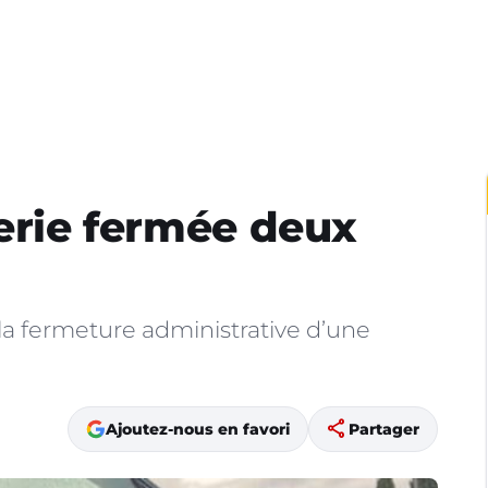
cerie fermée deux
 la fermeture administrative d’une
share
Ajoutez-nous en favori
Partager