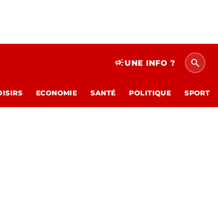
search
campaign
UNE INFO ?
OISIRS
ECONOMIE
SANTÉ
POLITIQUE
SPORT