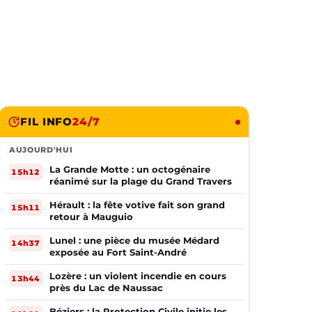
FIL INFO
24/7
AUJOURD'HUI
La Grande Motte : un octogénaire
15h12
réanimé sur la plage du Grand Travers
Hérault : la fête votive fait son grand
15h11
retour à Mauguio
Lunel : une pièce du musée Médard
14h37
exposée au Fort Saint-André
Lozère : un violent incendie en cours
13h44
près du Lac de Naussac
Béziers : la Protection Civile initie les