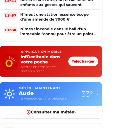
12h11
enfants aux gestes qui sauvent
Nîmes : une station essence écope
11h57
d’une amende de 7000 €
Nîmes : incendie dans le hall d'un
11h30
immeuble "connu pour être un point
de deal"
APPLICATION MOBILE
InfOccitanie dans
votre poche
Télécharger
Alertes en temps réel,
météo & trafic
MÉTÉO · MAINTENANT
33°
Aude
›
Carcassonne · Ciel dégagé
Consulter ma météo
›