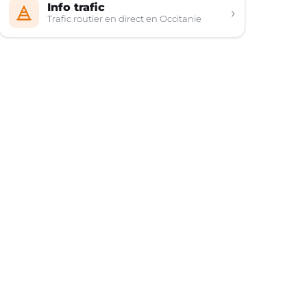
Info trafic
›
Trafic routier en direct en Occitanie