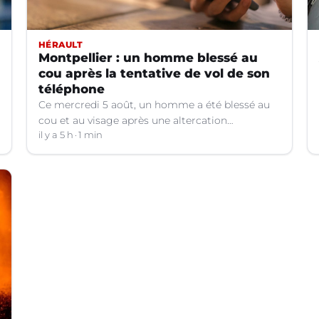
HÉRAULT
Montpellier : un homme blessé au
cou après la tentative de vol de son
téléphone
Ce mercredi 5 août, un homme a été blessé au
cou et au visage après une altercation
concernant un téléphone portable à Montpellier
il y a 5 h
1 min
(Hérault).