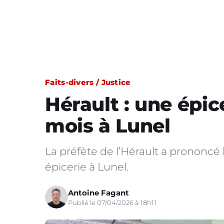
Faits-divers / Justice
Hérault : une épi
mois à Lunel
La préfète de l’Hérault a prononcé
épicerie à Lunel.
Antoine Fagant
Publié le 07/04/2026 à 18h11