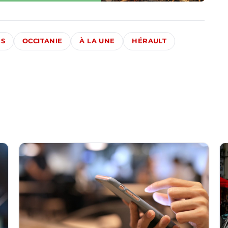
ÉS
OCCITANIE
À LA UNE
HÉRAULT