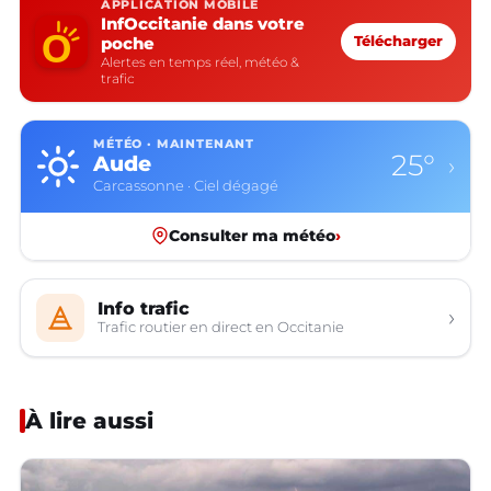
APPLICATION MOBILE
InfOccitanie dans votre
poche
Télécharger
Alertes en temps réel, météo &
trafic
MÉTÉO · MAINTENANT
25°
Aude
›
Carcassonne · Ciel dégagé
Consulter ma météo
›
Info trafic
›
Trafic routier en direct en Occitanie
À lire aussi