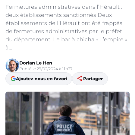
Fermetures administratives dans l’Hérault :
deux établissements sanctionnés Deux
établissements de l’Hérault ont été frappés
de fermetures administratives par le préfet
du département. Le bar à chicha « L’empire »
à…
Dorian Le Hen
Publié le 29/02/2024 à 11h37
share
Ajoutez-nous en favori
Partager