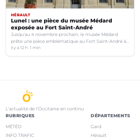
HÉRAULT
Lunel : une pièce du musée Médard
exposée au Fort Saint-André
Jusqu'au 4 novembre prochain, le musée Médard
prête une pièce emblématique au Fort Saint-André à
Villeneuve-lez-Avignon (Gard).
il y a 12 h
1 min
L'actualité de l'Occitanie en continu
RUBRIQUES
DÉPARTEMENTS
MÉTÉO
Gard
INFO TRAFIC
Hérault