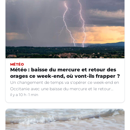
MÉTÉO
Météo : baisse du mercure et retour des
orages ce week-end, où vont-ils frapper ?
Un changement de temps va s'opérer ce week-end en
Occitanie avec une baisse du mercure et le retour
d'orages dans certains départements.
il y a 10 h
1 min