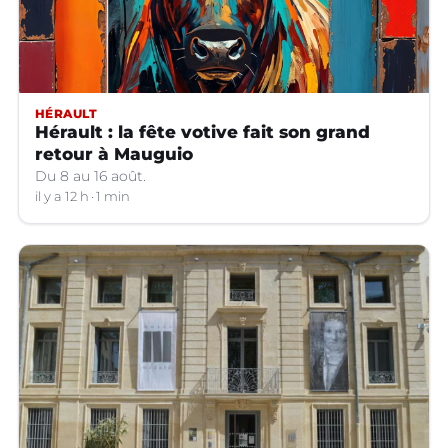
HÉRAULT
Hérault : la fête votive fait son grand
retour à Mauguio
Du 8 au 16 août.
il y a 12 h
1 min