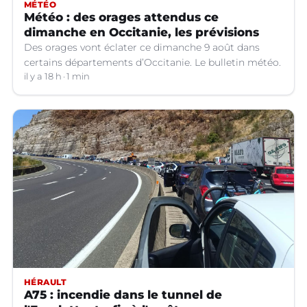
MÉTÉO
Météo : des orages attendus ce
dimanche en Occitanie, les prévisions
Des orages vont éclater ce dimanche 9 août dans
certains départements d’Occitanie. Le bulletin météo.
il y a 18 h
1 min
HÉRAULT
A75 : incendie dans le tunnel de