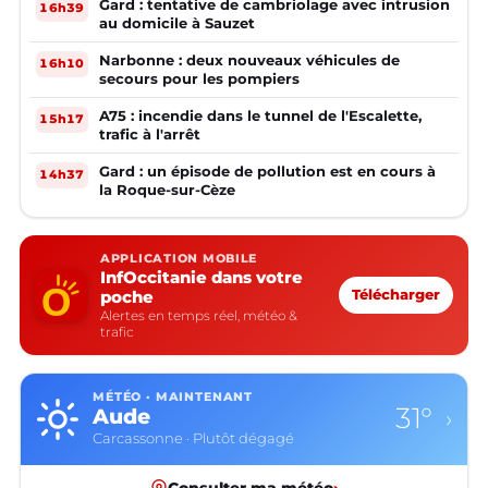
Gard : tentative de cambriolage avec intrusion
16h39
au domicile à Sauzet
Narbonne : deux nouveaux véhicules de
16h10
secours pour les pompiers
A75 : incendie dans le tunnel de l'Escalette,
15h17
trafic à l'arrêt
Gard : un épisode de pollution est en cours à
14h37
la Roque-sur-Cèze
APPLICATION MOBILE
InfOccitanie dans votre
poche
Télécharger
Alertes en temps réel, météo &
trafic
MÉTÉO · MAINTENANT
31°
Aude
›
Carcassonne · Plutôt dégagé
Consulter ma météo
›