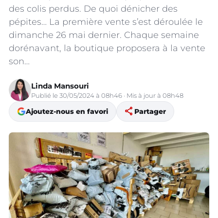
des colis perdus. De quoi dénicher des
pépites… La première vente s’est déroulée le
dimanche 26 mai dernier. Chaque semaine
dorénavant, la boutique proposera à la vente
son…
Linda Mansouri
Publié le 30/05/2024 à 08h46 · Mis à jour à 08h48
share
Ajoutez-nous en favori
Partager