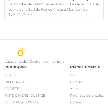
Le Mondial de pétanque revient du 10 au 14 août sur le
parvis de la Sud de France Arena à Montpellier
(Hérault).
il y a 13 h
2 min
L'actualité de l'Occitanie en continu
RUBRIQUES
DÉPARTEMENTS
MÉTÉO
Gard
INFO TRAFIC
Hérault
SOCIÉTÉ
Aude
FAITS-DIVERS / JUSTICE
Pyrénées-Orientales
CULTURE & LOISIRS
Lozère