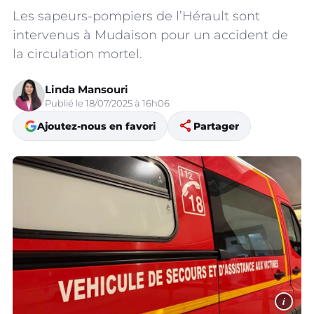
Les sapeurs-pompiers de l’Hérault sont
intervenus à Mudaison pour un accident de
la circulation mortel.
Linda Mansouri
Publié le 18/07/2025 à 16h06
share
Ajoutez-nous en favori
Partager
i