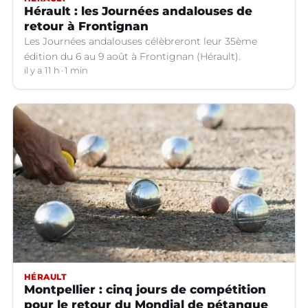
Hérault : les Journées andalouses de
retour à Frontignan
Les Journées andalouses célèbreront leur 35ème
édition du 6 au 9 août à Frontignan (Hérault).
il y a 11 h
1 min
HÉRAULT
Montpellier : cinq jours de compétition
pour le retour du Mondial de pétanque