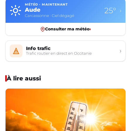
MÉTÉO · MAINTENANT
25°
Aude
›
Carcassonne · Ciel dégagé
Consulter ma météo
›
Info trafic
›
Trafic routier en direct en Occitanie
À lire aussi