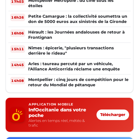
Montpellier Métropole : du ciné sous les
17h03
étoiles
Petite Camargue : la collectivité soumettra un
16h26
don de 5000 euros aux sinistrés de la Gironde
Hérault : les Journées andalouses de retour à
16h06
Frontignan
Nîmes : épicerie, "plusieurs transactions
15h11
derrière le rideau"
Arles : taureau percuté par un véhicule,
14h45
l'Alliance Anticorrida réclame une enquête
Montpellier : cinq jours de compétition pour le
14h08
retour du Mondial de pétanque
APPLICATION MOBILE
InfOccitanie dans votre
poche
Télécharger
Alertes en temps réel, météo &
trafic