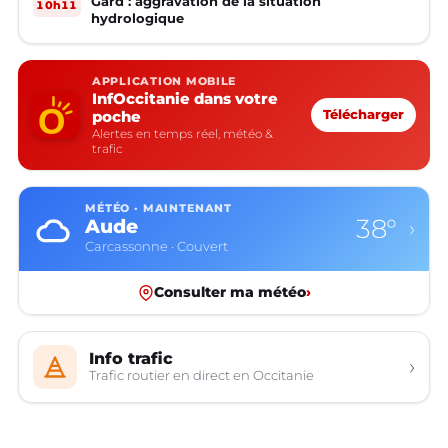
Gard : aggravation de la situation
10h11
hydrologique
APPLICATION MOBILE
InfOccitanie dans votre
poche
Télécharger
Alertes en temps réel, météo &
trafic
MÉTÉO · MAINTENANT
38°
Aude
›
Carcassonne · Couvert
Consulter ma météo
›
Info trafic
›
Trafic routier en direct en Occitanie