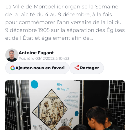
La Ville de Montpellier organise la Semaine
de la laïcité du 4 au 9 décembre, à la fois
pour commémorer l’anniversaire de la loi du
9 décembre 1905 sur la séparation des Églises
et de l’État et également afin de…
Antoine Fagant
Publié le 03/12/2023 à 10h23
share
Ajoutez-nous en favori
Partager