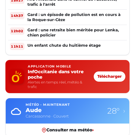
15h17
trafic à l'arrêt
Gard : un épisode de pollution est en cours à
14h37
la Roque-sur-Cèze
Gard : une retraite bien méritée pour Lenka,
12h02
chien policier
Un enfant chute du huitième étage
11h11
APPLICATION MOBILE
InfOccitanie dans votre
poche
Télécharger
Alertes en temps réel, météo &
trafic
MÉTÉO · MAINTENANT
28°
Aude
›
Carcassonne · Couvert
Consulter ma météo
›