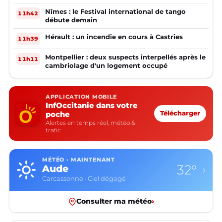
Nîmes : le Festival international de tango
11h42
débute demain
Hérault : un incendie en cours à Castries
11h39
Montpellier : deux suspects interpellés après le
11h11
cambriolage d'un logement occupé
APPLICATION MOBILE
InfOccitanie dans votre
poche
Télécharger
Alertes en temps réel, météo &
trafic
MÉTÉO · MAINTENANT
27°
Aveyron
›
Rodez · Plutôt dégagé
Consulter ma météo
›