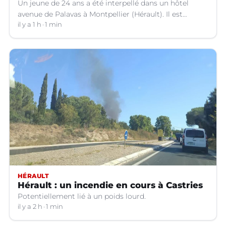
Un jeune de 24 ans a été interpellé dans un hôtel
avenue de Palavas à Montpellier (Hérault). Il est
suspecté d'avoir volé le sac d'une cliente.
il y a 1 h
1 min
HÉRAULT
Hérault : un incendie en cours à Castries
Potentiellement lié à un poids lourd.
il y a 2 h
1 min