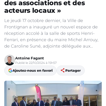
des associations et des
acteurs locaux »
Le jeudi 17 octobre dernier, la Ville de
Frontignan a inauguré un nouvel espace de
réception accolé à la salle de sports Henri-
Ferrari, en présence du maire Michel Arrouy,
de Caroline Suné, adjointe déléguée aux…
Antoine Fagant
Publié le 22/10/2024 à 15h57
share
Ajoutez-nous en favori
Partager