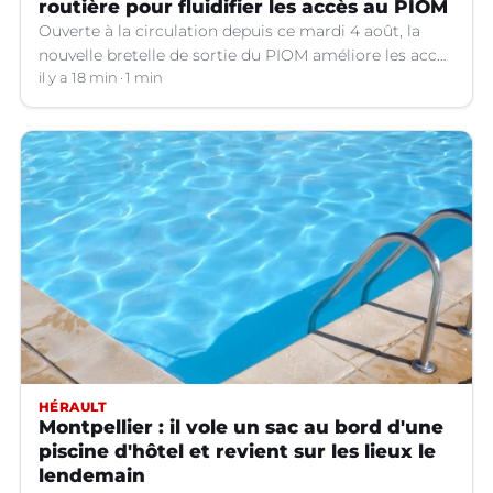
routière pour fluidifier les accès au PIOM
Ouverte à la circulation depuis ce mardi 4 août, la
nouvelle bretelle de sortie du PIOM améliore les accès
à la zone d'activités et facilite les déplacements
il y a 18 min
1 min
quotidiens.
HÉRAULT
Montpellier : il vole un sac au bord d'une
piscine d'hôtel et revient sur les lieux le
lendemain