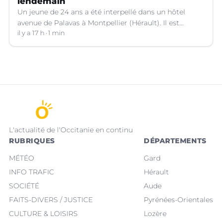
lendemain
Un jeune de 24 ans a été interpellé dans un hôtel
avenue de Palavas à Montpellier (Hérault). Il est
suspecté d'avoir volé le sac d'une cliente.
il y a 17 h
1 min
L'actualité de l'Occitanie en continu
RUBRIQUES
DÉPARTEMENTS
MÉTÉO
Gard
INFO TRAFIC
Hérault
SOCIÉTÉ
Aude
FAITS-DIVERS / JUSTICE
Pyrénées-Orientales
CULTURE & LOISIRS
Lozère