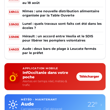
au 18 août
Nîmes : une nouvelle distribution alimentaire
16h11
organisée par la Table Ouverte
Lunel : quels travaux sont faits cet été dans les
15h32
écoles ?
Hérault : un accord entre Veolia et le SDIS
15h06
pour libérer les pompiers volontaires
Aude : deux bars de plage à Leucate fermés
14h23
par le préfet
APPLICATION MOBILE
InfOccitanie dans votre
poche
Télécharger
Alertes en temps réel, météo &
trafic
MÉTÉO · MAINTENANT
22°
Aude
›
Carcassonne · Ciel dégagé