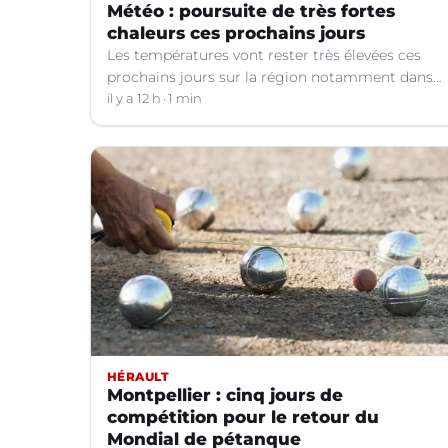
Météo : poursuite de très fortes
chaleurs ces prochains jours
Les températures vont rester très élevées ces
prochains jours sur la région notamment dans
le Languedoc.
il y a 12 h
1 min
HÉRAULT
Montpellier : cinq jours de
compétition pour le retour du
Mondial de pétanque