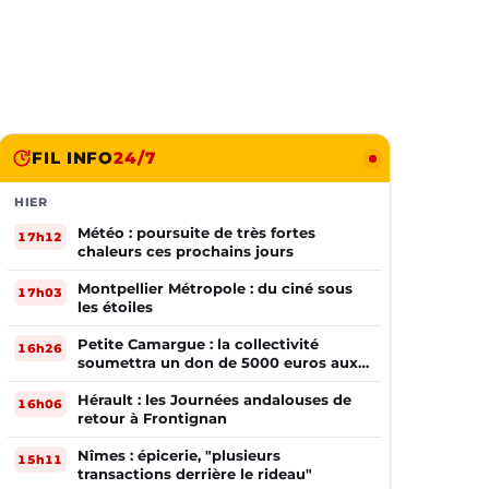
FIL INFO
24/7
HIER
Météo : poursuite de très fortes
17h12
chaleurs ces prochains jours
Montpellier Métropole : du ciné sous
17h03
les étoiles
Petite Camargue : la collectivité
16h26
soumettra un don de 5000 euros aux
sinistrés de la Gironde
Hérault : les Journées andalouses de
16h06
retour à Frontignan
Nîmes : épicerie, "plusieurs
15h11
transactions derrière le rideau"