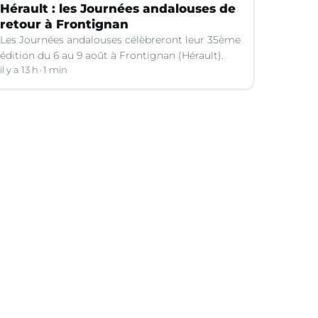
Hérault : les Journées andalouses de
retour à Frontignan
Les Journées andalouses célèbreront leur 35ème
édition du 6 au 9 août à Frontignan (Hérault).
il y a 13 h
1 min