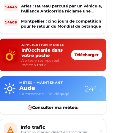
Arles : taureau percuté par un véhicule,
14h45
l'Alliance Anticorrida réclame une
enquête
Montpellier : cinq jours de compétition
14h08
pour le retour du Mondial de pétanque
APPLICATION MOBILE
InfOccitanie dans
votre poche
Télécharger
Alertes en temps réel,
météo & trafic
MÉTÉO · MAINTENANT
24°
Aude
›
Carcassonne · Ciel dégagé
Consulter ma météo
›
Info trafic
›
Trafic routier en direct en Occitanie