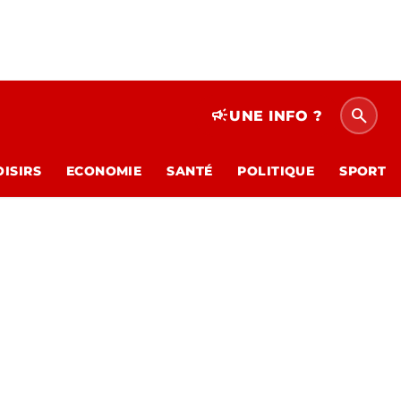
search
campaign
UNE INFO ?
OISIRS
ECONOMIE
SANTÉ
POLITIQUE
SPORT