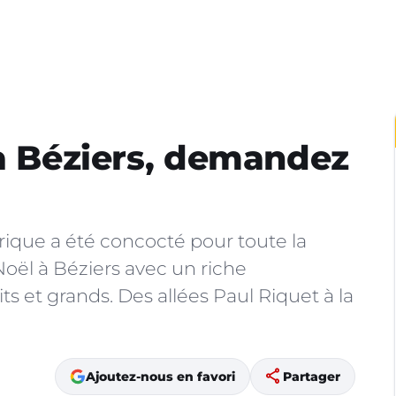
 à Béziers, demandez
ique a été concocté pour toute la
Noël à Béziers avec un riche
 et grands. Des allées Paul Riquet à la
share
Ajoutez-nous en favori
Partager