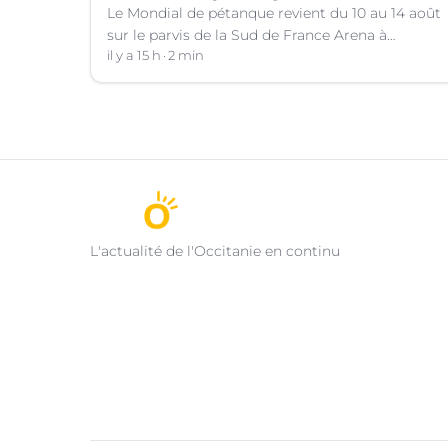
Le Mondial de pétanque revient du 10 au 14 août
sur le parvis de la Sud de France Arena à
Montpellier (Hérault).
il y a 15 h
2 min
L'actualité de l'Occitanie en continu