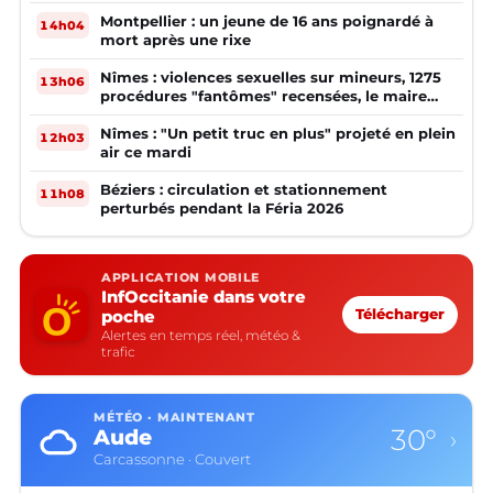
Montpellier : un jeune de 16 ans poignardé à
14h04
mort après une rixe
Nîmes : violences sexuelles sur mineurs, 1275
13h06
procédures "fantômes" recensées, le maire
réagit
Nîmes : "Un petit truc en plus" projeté en plein
12h03
air ce mardi
Béziers : circulation et stationnement
11h08
perturbés pendant la Féria 2026
APPLICATION MOBILE
InfOccitanie dans votre
poche
Télécharger
Alertes en temps réel, météo &
trafic
MÉTÉO · MAINTENANT
30°
Aude
›
Carcassonne · Couvert