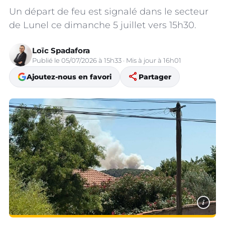
Un départ de feu est signalé dans le secteur
de Lunel ce dimanche 5 juillet vers 15h30.
Loïc Spadafora
Publié le 05/07/2026 à 15h33 · Mis à jour à 16h01
share
Ajoutez-nous en favori
Partager
i