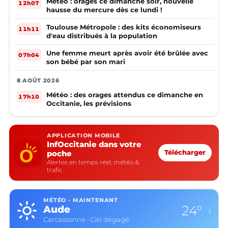
Météo : orages ce dimanche soir, nouvelle
12h07
hausse du mercure dès ce lundi !
Toulouse Métropole : des kits économiseurs
11h11
d'eau distribués à la population
Une femme meurt après avoir été brûlée avec
07h04
son bébé par son mari
8 AOÛT 2026
Météo : des orages attendus ce dimanche en
17h10
Occitanie, les prévisions
APPLICATION MOBILE
InfOccitanie dans votre
poche
Télécharger
Alertes en temps réel, météo &
trafic
MÉTÉO · MAINTENANT
24°
Aude
›
Carcassonne · Ciel dégagé