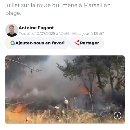
juillet sur la route qui mène à Marseillan
plage.
Antoine Fagant
Publié le 10/07/2025 à 12h56 · Mis à jour à 12h57
share
Ajoutez-nous en favori
Partager
i