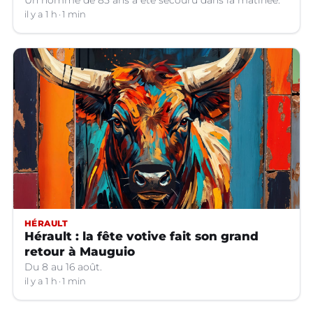
il y a 1 h
1 min
HÉRAULT
Hérault : la fête votive fait son grand
retour à Mauguio
Du 8 au 16 août.
il y a 1 h
1 min