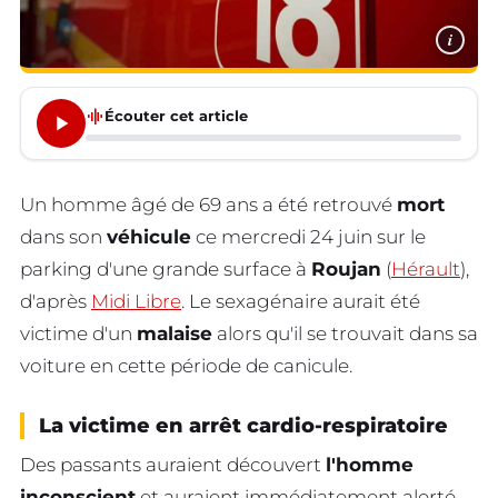
i
graphic_eq
Écouter cet article
Un homme âgé de 69 ans a été retrouvé
mort
dans son
véhicule
ce mercredi 24 juin sur le
parking d'une grande surface à
Roujan
(
Hérault
),
d'après
Midi Libre
. Le sexagénaire aurait été
victime d'un
malaise
alors qu'il se trouvait dans sa
voiture en cette période de canicule.
La victime en arrêt cardio-respiratoire
Des passants auraient découvert
l'homme
inconscient
et auraient immédiatement alerté