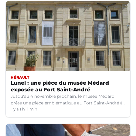
HÉRAULT
Lunel : une pièce du musée Médard
exposée au Fort Saint-André
Jusqu'au 4 novembre prochain, le musée Médard
prête une pièce emblématique au Fort Saint-André à
Villeneuve-lez-Avignon (Gard).
il y a 1 h
1 min