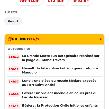
OCCITANIE
À LA UNE
HÉRAULT
SUJETS
#mort
FIL INFO
24/7
AUJOURD'HUI
La Grande Motte : un octogénaire réanimé sur
15h12
la plage du Grand Travers
Hérault : la fête votive fait son grand retour à
15h11
Mauguio
Lunel : une pièce du musée Médard exposée
14h37
au Fort Saint-André
Lozère : un violent incendie en cours près du
13h44
Lac de Naussac
Béziers : la Protection Civile initie les enfants
12h11