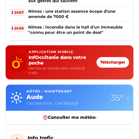
aux gestes qui sauvent
Nîmes : une station essence écope d’une
11h57
amende de 7000 €
Nîmes : incendie dans le hall d'un immeuble
11h30
"connu pour être un point de deal"
APPLICATION MOBILE
InfOccitanie dans votre
poche
Télécharger
Alertes en temps réel, météo &
trafic
MÉTÉO · MAINTENANT
35°
Aude
›
Carcassonne · Ciel dégagé
Consulter ma météo
›
Info trafic