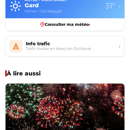
MÉTÉO · MAINTENANT
31°
Gard
›
Nîmes · Ciel dégagé
Consulter ma météo
›
Info trafic
›
Trafic routier en direct en Occitanie
À lire aussi