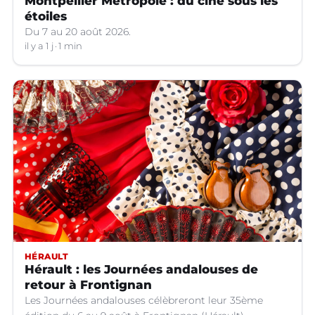
Montpellier Métropole : du ciné sous les
étoiles
Du 7 au 20 août 2026.
il y a 1 j
1 min
HÉRAULT
Hérault : les Journées andalouses de
retour à Frontignan
Les Journées andalouses célèbreront leur 35ème