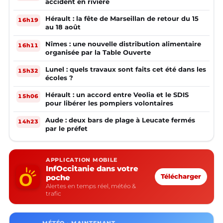
accident en rivière
Hérault : la fête de Marseillan de retour du 15
16h19
au 18 août
Nîmes : une nouvelle distribution alimentaire
16h11
organisée par la Table Ouverte
Lunel : quels travaux sont faits cet été dans les
15h32
écoles ?
Hérault : un accord entre Veolia et le SDIS
15h06
pour libérer les pompiers volontaires
Aude : deux bars de plage à Leucate fermés
14h23
par le préfet
APPLICATION MOBILE
InfOccitanie dans votre
poche
Télécharger
Alertes en temps réel, météo &
trafic