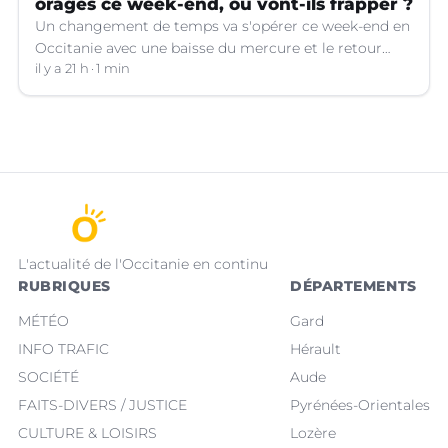
orages ce week-end, où vont-ils frapper ?
Un changement de temps va s'opérer ce week-end en
Occitanie avec une baisse du mercure et le retour
d'orages dans certains départements.
il y a 21 h
1 min
L'actualité de l'Occitanie en continu
RUBRIQUES
DÉPARTEMENTS
MÉTÉO
Gard
INFO TRAFIC
Hérault
SOCIÉTÉ
Aude
FAITS-DIVERS / JUSTICE
Pyrénées-Orientales
CULTURE & LOISIRS
Lozère