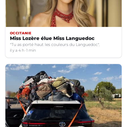
OCCITANIE
Miss Lozère élue Miss Languedoc
"Tu as porté haut les couleurs du Languedoc".
il y a 4 h
1 min