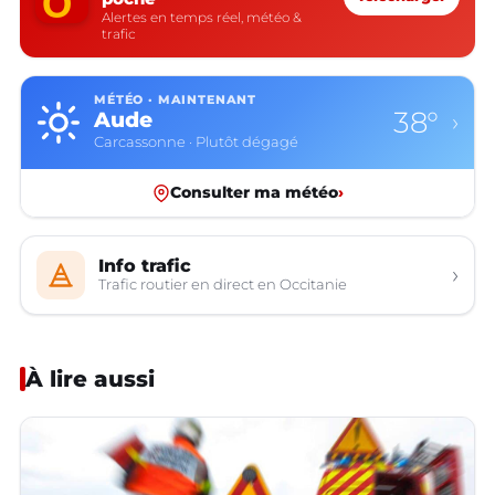
Alertes en temps réel, météo &
trafic
MÉTÉO · MAINTENANT
38°
Aude
›
Carcassonne · Plutôt dégagé
Consulter ma météo
›
Info trafic
›
Trafic routier en direct en Occitanie
À lire aussi