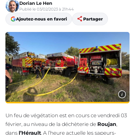
Dorian Le Hen
Publié le 03/02/2023 à 21h44
share
Ajoutez-nous en favori
Partager
i
Un feu de végétation est en cours ce vendredi 03
février, au niveau de la déchèterie de
Roujan
,
dans
l’Hérault
. A l’heure actuelle les sapeurs-