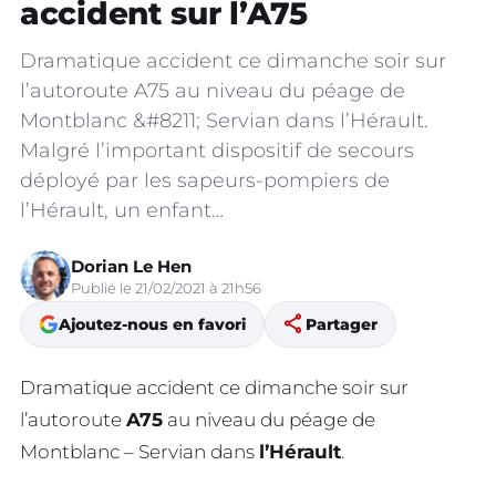
accident sur l’A75
Dramatique accident ce dimanche soir sur
l’autoroute A75 au niveau du péage de
Montblanc &#8211; Servian dans l’Hérault.
Malgré l’important dispositif de secours
déployé par les sapeurs-pompiers de
l’Hérault, un enfant…
Dorian Le Hen
Publié le 21/02/2021 à 21h56
share
Ajoutez-nous en favori
Partager
Dramatique accident ce dimanche soir sur
l’autoroute
A75
au niveau du péage de
Montblanc – Servian dans
l’Hérault
.