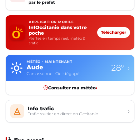
par le préfet
APPLICATION MOBILE
InfOccitanie dans votre
poche
Télécharger
Alertes en temps réel, météo &
trafic
MÉTÉO · MAINTENANT
28°
Aude
›
Carcassonne · Ciel dégagé
Consulter ma météo
›
Info trafic
›
Trafic routier en direct en Occitanie