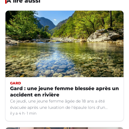
À lire aussi
GARD
Gard : une jeune femme blessée après un
accident en rivière
Ce jeudi, une jeune femme âgée de 18 ans a été
évacuée après une luxation de l'épaule lors d'un
plongeon dans une rivière à Saint-André-de-
il y a 4 h
1 min
Valborgne (Gard).