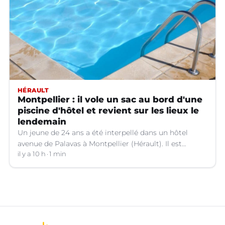
HÉRAULT
Montpellier : il vole un sac au bord d'une
piscine d'hôtel et revient sur les lieux le
lendemain
Un jeune de 24 ans a été interpellé dans un hôtel
avenue de Palavas à Montpellier (Hérault). Il est
suspecté d'avoir volé le sac d'une cliente.
il y a 10 h
1 min