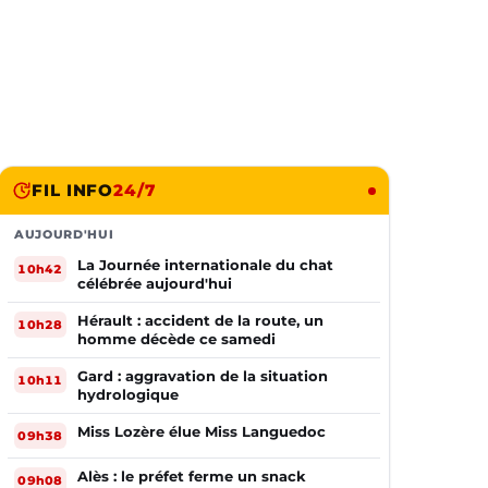
FIL INFO
24/7
AUJOURD'HUI
La Journée internationale du chat
10h42
célébrée aujourd'hui
Hérault : accident de la route, un
10h28
homme décède ce samedi
Gard : aggravation de la situation
10h11
hydrologique
Miss Lozère élue Miss Languedoc
09h38
Alès : le préfet ferme un snack
09h08