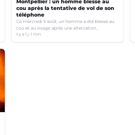
Montpellier : un homme blessé au
cou après la tentative de vol de son
téléphone
Ce mercredi 5 août, un homme a été blessé au
cou et au visage après une altercation
concernant un téléphone portable à Montpellier
il y a 1 j
1 min
(Hérault).