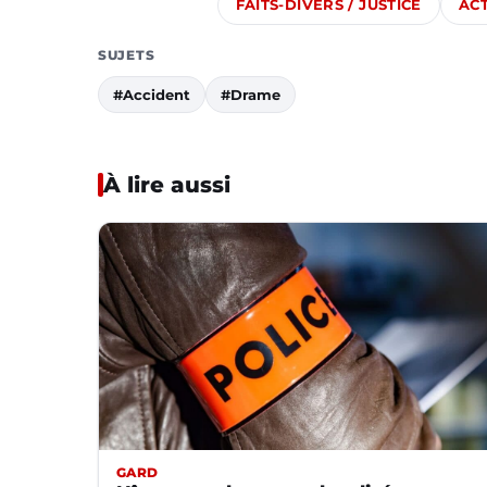
FAITS-DIVERS / JUSTICE
AC
SUJETS
#Accident
#Drame
À lire aussi
GARD