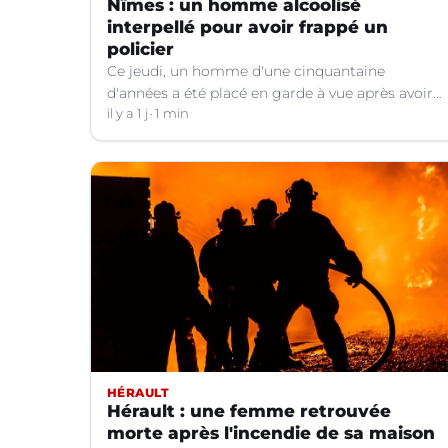
Nîmes : un homme alcoolisé
interpellé pour avoir frappé un
policier
Ce jeudi, un homme d'une cinquantaine
d'années a été placé en garde à vue après avoir
frappé un policier hors service à Nîmes (Gard).
il y a 1 j
1 min
HÉRAULT
Hérault : une femme retrouvée
morte après l'incendie de sa maison