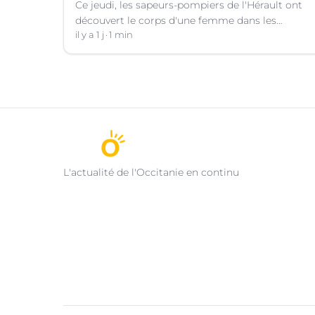
Ce jeudi, les sapeurs-pompiers de l'Hérault ont
découvert le corps d'une femme dans les
décombres de sa maison qui avait pris feu à
il y a 1 j
1 min
Cazouls-lès-Béziers (Hérault).
L'actualité de l'Occitanie en continu