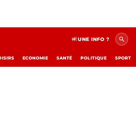
search
campaign
UNE INFO ?
OISIRS
ECONOMIE
SANTÉ
POLITIQUE
SPORT