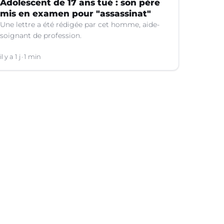
Adolescent de 17 ans tué : son père
mis en examen pour "assassinat"
Une lettre a été rédigée par cet homme, aide-
soignant de profession.
il y a 1 j
1 min