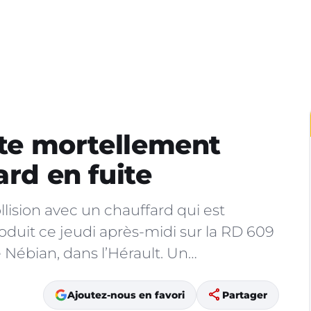
ste mortellement
ard en fuite
llision avec un chauffard qui est
oduit ce jeudi après-midi sur la RD 609
de Nébian, dans l’Hérault. Un…
share
Ajoutez-nous en favori
Partager