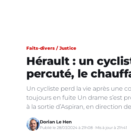
Faits-divers / Justice
Hérault : un cycli
percuté, le chauff
Un cycliste perd la vie après une co
toujours en fuite Un drame s’est pr
à la sortie d’Aspiran, en direction 
Dorian Le Hen
Publié le 28/03/2024 à 21h08 · Mis à jour à 21h41