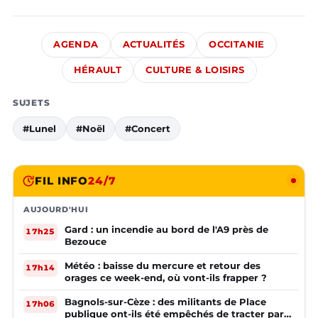
AGENDA
ACTUALITÉS
OCCITANIE
HÉRAULT
CULTURE & LOISIRS
SUJETS
#Lunel
#Noël
#Concert
FIL INFO
24/7
AUJOURD'HUI
Gard : un incendie au bord de l'A9 près de
17h25
Bezouce
Météo : baisse du mercure et retour des
17h14
orages ce week-end, où vont-ils frapper ?
Bagnols-sur-Cèze : des militants de Place
17h06
publique ont-ils été empêchés de tracter par