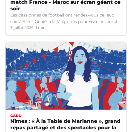
match France - Maroc sur écran géant ce
soir
Les passionnés de football ont rendez-vous ce jeudi
soir à Saint-Geniès-de-Malgoirès pour vivre ensemble
l'un des temps forts de la Coupe du Monde 2026.
9 juillet 2026
1 min
GARD
Nîmes : « À la Table de Marianne », grand
repas partagé et des spectacles pour la