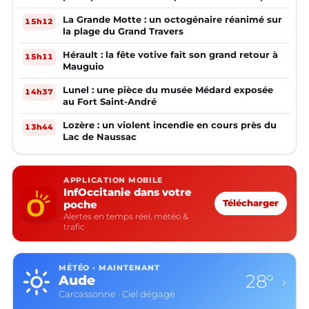
la mairie ?
La Grande Motte : un octogénaire réanimé sur
15h12
la plage du Grand Travers
Hérault : la fête votive fait son grand retour à
15h11
Mauguio
Lunel : une pièce du musée Médard exposée
14h37
au Fort Saint-André
Lozère : un violent incendie en cours près du
13h44
Lac de Naussac
APPLICATION MOBILE
InfOccitanie dans votre
poche
Télécharger
Alertes en temps réel, météo &
trafic
MÉTÉO · MAINTENANT
28°
Aude
›
Carcassonne · Ciel dégagé