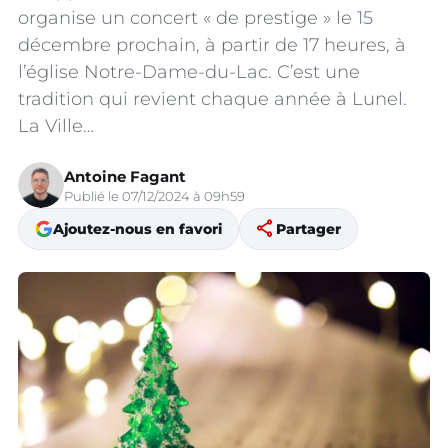
organise un concert « de prestige » le 15
décembre prochain, à partir de 17 heures, à
l’église Notre-Dame-du-Lac. C’est une
tradition qui revient chaque année à Lunel.
La Ville…
Antoine Fagant
Publié le 07/12/2024 à 09h59
share
Ajoutez-nous en favori
Partager