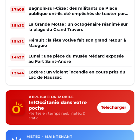
Bagnols-sur-Cèze : des militants de Place
17h06
publique ont-ils été empêchés de tracter par
la mairie ?
La Grande Motte : un octogénaire réanimé sur
15h12
la plage du Grand Travers
Hérault : la fête votive fait son grand retour à
15h11
Mauguio
Lunel : une pièce du musée Médard exposée
14h37
au Fort Saint-André
Lozère : un violent incendie en cours près du
13h44
Lac de Naussac
APPLICATION MOBILE
InfOccitanie dans votre
poche
Télécharger
Alertes en temps réel, météo &
trafic
MÉTÉO · MAINTENANT