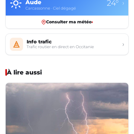
24°
Aude
›
Carcassonne · Ciel dégagé
Consulter ma météo
›
Info trafic
›
Trafic routier en direct en Occitanie
À lire aussi