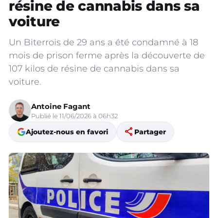
résine de cannabis dans sa
voiture
Un Biterrois de 29 ans a été condamné à 18
mois de prison ferme après la découverte de
107 kilos de résine de cannabis dans sa
voiture.
Antoine Fagant
Publié le 11/06/2026 à 06h32
share
Ajoutez-nous en favori
Partager