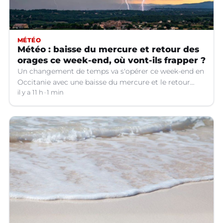
MÉTÉO
Météo : baisse du mercure et retour des
orages ce week-end, où vont-ils frapper ?
Un changement de temps va s'opérer ce week-end en
Occitanie avec une baisse du mercure et le retour
d'orages dans certains départements.
il y a 11 h
1 min