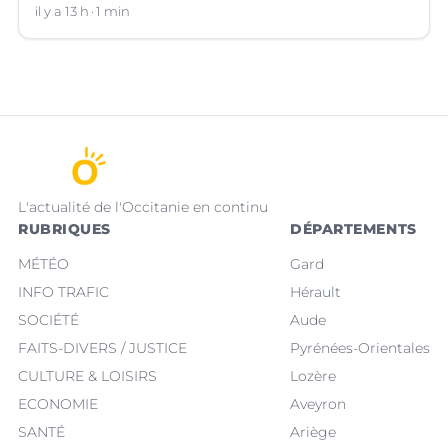
Villeneuve-lez-Avignon (Gard).
il y a 13 h
1 min
L'actualité de l'Occitanie en continu
RUBRIQUES
DÉPARTEMENTS
MÉTÉO
Gard
INFO TRAFIC
Hérault
SOCIÉTÉ
Aude
FAITS-DIVERS / JUSTICE
Pyrénées-Orientales
CULTURE & LOISIRS
Lozère
ECONOMIE
Aveyron
SANTÉ
Ariège