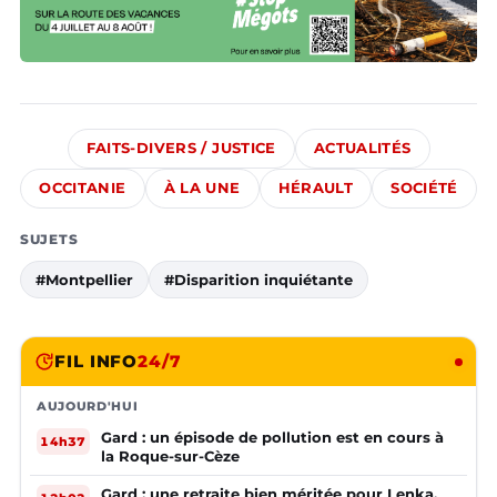
FAITS-DIVERS / JUSTICE
ACTUALITÉS
OCCITANIE
À LA UNE
HÉRAULT
SOCIÉTÉ
SUJETS
#Montpellier
#Disparition inquiétante
FIL INFO
24/7
AUJOURD'HUI
Gard : un épisode de pollution est en cours à
14h37
la Roque-sur-Cèze
Gard : une retraite bien méritée pour Lenka,