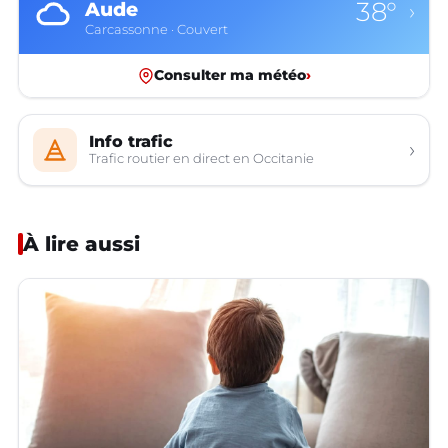
38°
Aude
›
Carcassonne · Couvert
Consulter ma météo
›
Info trafic
›
Trafic routier en direct en Occitanie
À lire aussi