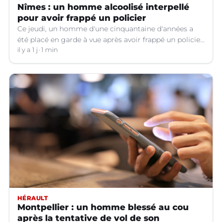
Nîmes : un homme alcoolisé interpellé
pour avoir frappé un policier
Ce jeudi, un homme d'une cinquantaine d'années a
été placé en garde à vue après avoir frappé un policier
hors service à Nîmes (Gard).
il y a 1 j
1 min
HÉRAULT
Montpellier : un homme blessé au cou
après la tentative de vol de son