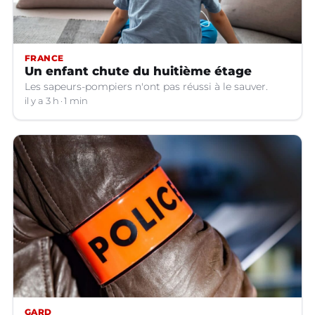
FRANCE
Un enfant chute du huitième étage
Les sapeurs-pompiers n'ont pas réussi à le sauver.
il y a 3 h
1 min
GARD