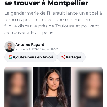
se trouver à Montpellier
La gendarmerie de l’Hérault lance un appel à
témoins pour retrouver une mineure en
fugue disparue près de Toulouse et pouvant
se trouver à Montpellier.
Antoine Fagant
Publié le 03/06/2026 à 11h50
share
Ajoutez-nous en favori
Partager