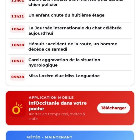
12h02
chien policier
Un enfant chute du huitième étage
11h11
La Journée internationale du chat célébrée
10h42
aujourd'hui
Hérault : accident de la route, un homme
10h28
décède ce samedi
Gard : aggravation de la situation
10h11
hydrologique
Miss Lozère élue Miss Languedoc
09h38
APPLICATION MOBILE
InfOccitanie dans votre
poche
Télécharger
Alertes en temps réel, météo &
trafic
MÉTÉO · MAINTENANT