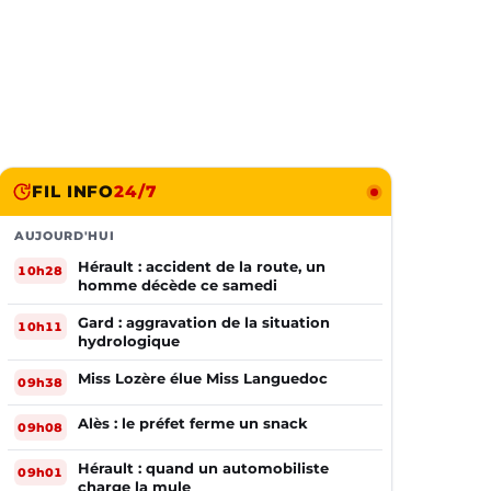
FIL INFO
24/7
AUJOURD'HUI
Hérault : accident de la route, un
10h28
homme décède ce samedi
Gard : aggravation de la situation
10h11
hydrologique
Miss Lozère élue Miss Languedoc
09h38
Alès : le préfet ferme un snack
09h08
Hérault : quand un automobiliste
09h01
charge la mule