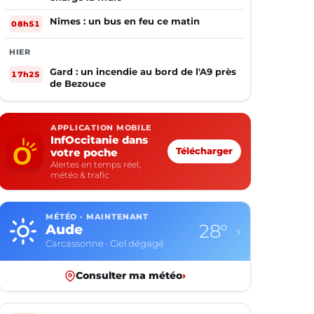
Nîmes : un bus en feu ce matin
08h51
HIER
Gard : un incendie au bord de l'A9 près
17h25
de Bezouce
APPLICATION MOBILE
InfOccitanie dans
votre poche
Télécharger
Alertes en temps réel,
météo & trafic
MÉTÉO · MAINTENANT
28°
Aude
›
Carcassonne · Ciel dégagé
Consulter ma météo
›