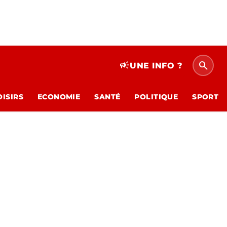
search
campaign
UNE INFO ?
OISIRS
ECONOMIE
SANTÉ
POLITIQUE
SPORT