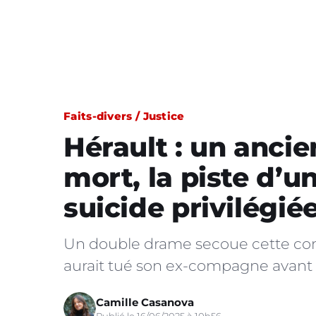
Faits-divers / Justice
Hérault : un anci
mort, la piste d’u
suicide privilégié
Un double drame secoue cette c
aurait tué son ex-compagne avant d
Camille Casanova
Publié le 16/06/2025 à 10h56