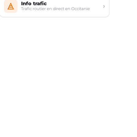
Info trafic
›
Trafic routier en direct en Occitanie