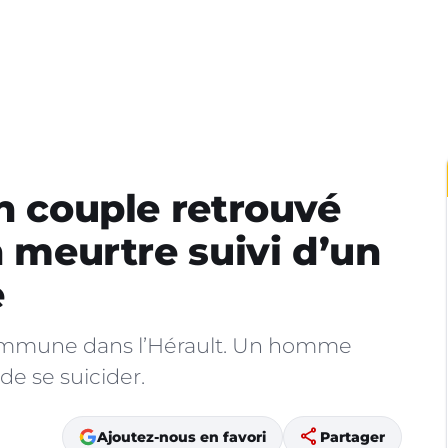
en couple retrouvé
n meurtre suivi d’un
e
ommune dans l’Hérault. Un homme
e se suicider.
share
Ajoutez-nous en favori
Partager