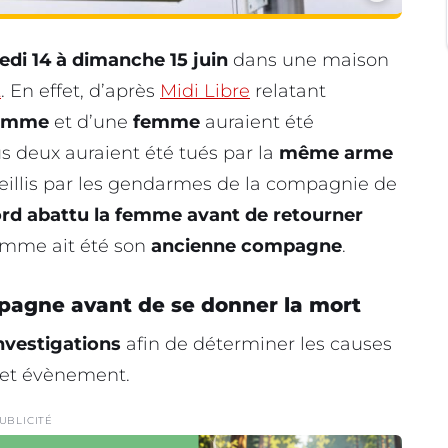
di 14 à dimanche 15 juin
dans une maison
t
. En effet, d’après
Midi Libre
relatant
omme
et d’une
femme
auraient été
us deux auraient été tués par la
même arme
ueillis par les gendarmes de la compagnie de
rd abattu la femme avant de retourner
femme ait été son
ancienne compagne
.
pagne avant de se donner la mort
nvestigations
afin de déterminer les causes
 cet évènement.
UBLICITÉ