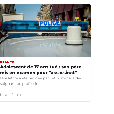
FRANCE
Adolescent de 17 ans tué : son père
mis en examen pour "assassinat"
Une lettre a été rédigée par cet homme, aide-
soignant de profession.
il y a 1 j
1 min