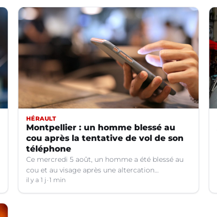
HÉRAULT
Montpellier : un homme blessé au
cou après la tentative de vol de son
téléphone
Ce mercredi 5 août, un homme a été blessé au
cou et au visage après une altercation
concernant un téléphone portable à Montpellier
il y a 1 j
1 min
(Hérault).