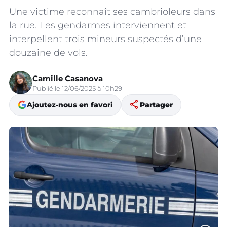
Une victime reconnaît ses cambrioleurs dans
la rue. Les gendarmes interviennent et
interpellent trois mineurs suspectés d’une
douzaine de vols.
Camille Casanova
Publié le 12/06/2025 à 10h29
share
Ajoutez-nous en favori
Partager