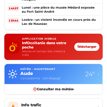
Lunel : une pièce du musée Médard exposée
14h37
au Fort Saint-André
Lozère : un violent incendie en cours près du
13h44
Lac de Naussac
APPLICATION MOBILE
InfOccitanie dans votre
poche
Télécharger
Alertes en temps réel, météo &
trafic
MÉTÉO · MAINTENANT
24°
Aude
›
Carcassonne · Ciel dégagé
Consulter ma météo
›
Info trafic
›