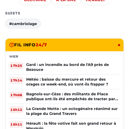
SUJETS
#cambriolage
FIL INFO
24/7
HIER
Gard : un incendie au bord de l'A9 près de
17h25
Bezouce
Météo : baisse du mercure et retour des
17h14
orages ce week-end, où vont-ils frapper ?
Bagnols-sur-Cèze : des militants de Place
17h06
publique ont-ils été empêchés de tracter par
la mairie ?
La Grande Motte : un octogénaire réanimé sur
15h12
la plage du Grand Travers
Hérault : la fête votive fait son grand retour à
15h11
Mauguio