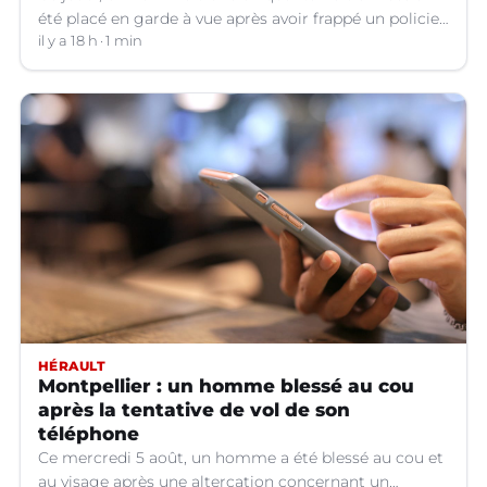
été placé en garde à vue après avoir frappé un policier
hors service à Nîmes (Gard).
il y a 18 h
1 min
HÉRAULT
Montpellier : un homme blessé au cou
après la tentative de vol de son
téléphone
Ce mercredi 5 août, un homme a été blessé au cou et
au visage après une altercation concernant un