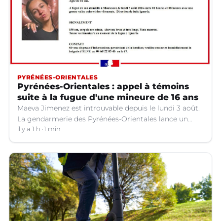
PYRÉNÉES-ORIENTALES
Pyrénées-Orientales : appel à témoins
suite à la fugue d'une mineure de 16 ans
Maeva Jimenez est introuvable depuis le lundi 3 août.
La gendarmerie des Pyrénées-Orientales lance un
appel à témoins.
il y a 1 h
1 min