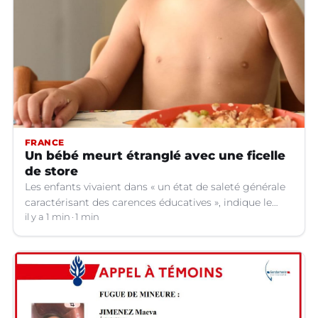
FRANCE
Un bébé meurt étranglé avec une ficelle
de store
Les enfants vivaient dans « un état de saleté générale
caractérisant des carences éducatives », indique le
parquet.
il y a 1 min
1 min