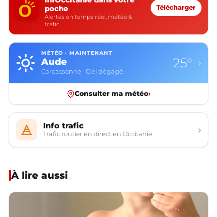
poche
Télécharger
Alertes en temps réel, météo &
trafic
MÉTÉO · MAINTENANT
25°
Aude
›
Carcassonne · Ciel dégagé
Consulter ma météo
›
Info trafic
›
Trafic routier en direct en Occitanie
À lire aussi