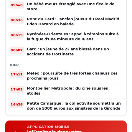
Un bébé meurt étranglé avec une ficelle de
09h40
store
Pont du Gard : l'ancien joueur du Real Madrid
08h36
Eden Hazard en balade
Pyrénées-Orientales : appel à témoins suite à
08h19
la fugue d'une mineure de 16 ans
Gard : un jeune de 22 ans blessé dans un
08h07
accident de trottinette
HIER
Météo : poursuite de très fortes chaleurs ces
17h12
prochains jours
Montpellier Métropole : du ciné sous les
17h03
étoiles
Petite Camargue : la collectivité soumettra un
16h26
don de 5000 euros aux sinistrés de la Gironde
APPLICATION MOBILE
InfOccitanie dans votre