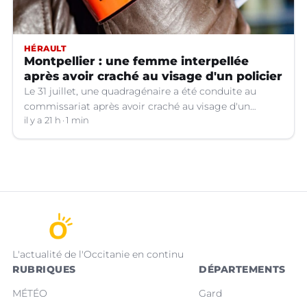
HÉRAULT
Montpellier : une femme interpellée
après avoir craché au visage d'un policier
Le 31 juillet, une quadragénaire a été conduite au
commissariat après avoir craché au visage d'un
policier. Son procès a été renvoyé au 12 octobre
il y a 21 h
1 min
prochain. Dans l'attente, elle a été placée en détention
provisoire.
L'actualité de l'Occitanie en continu
RUBRIQUES
DÉPARTEMENTS
MÉTÉO
Gard