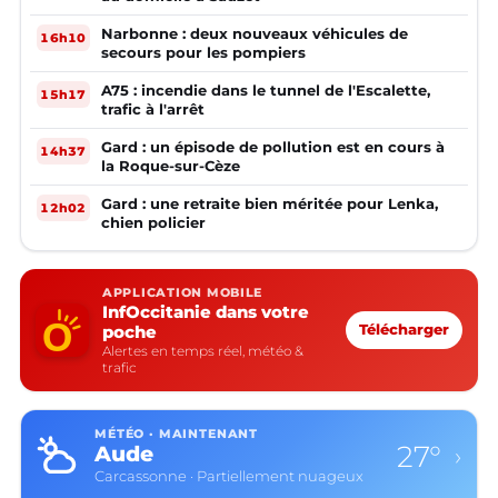
Narbonne : deux nouveaux véhicules de
16h10
secours pour les pompiers
A75 : incendie dans le tunnel de l'Escalette,
15h17
trafic à l'arrêt
Gard : un épisode de pollution est en cours à
14h37
la Roque-sur-Cèze
Gard : une retraite bien méritée pour Lenka,
12h02
chien policier
APPLICATION MOBILE
InfOccitanie dans votre
poche
Télécharger
Alertes en temps réel, météo &
trafic
MÉTÉO · MAINTENANT
27°
Aude
›
Carcassonne · Partiellement nuageux