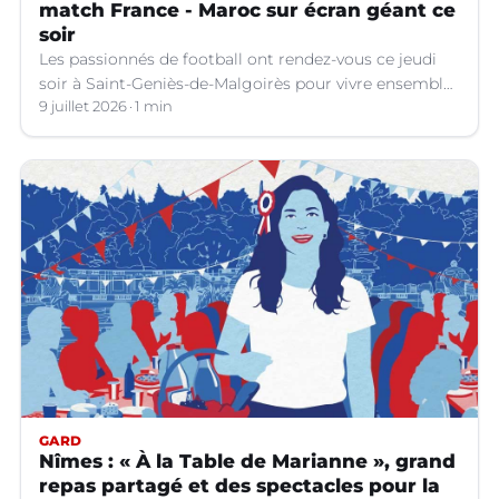
match France - Maroc sur écran géant ce
soir
Les passionnés de football ont rendez-vous ce jeudi
soir à Saint-Geniès-de-Malgoirès pour vivre ensemble
l'un des temps forts de la Coupe du Monde 2026.
9 juillet 2026
1 min
GARD
Nîmes : « À la Table de Marianne », grand
repas partagé et des spectacles pour la