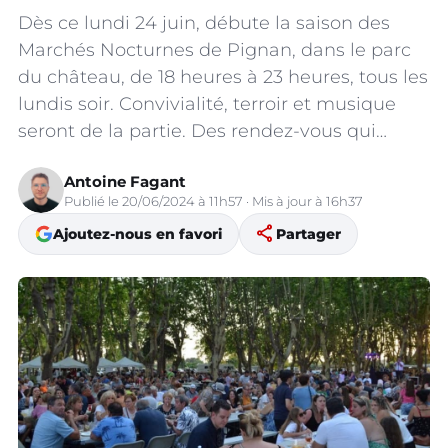
Dès ce lundi 24 juin, débute la saison des
Marchés Nocturnes de Pignan, dans le parc
du château, de 18 heures à 23 heures, tous les
lundis soir. Convivialité, terroir et musique
seront de la partie. Des rendez-vous qui…
Antoine Fagant
Publié le 20/06/2024 à 11h57 · Mis à jour à 16h37
share
Ajoutez-nous en favori
Partager