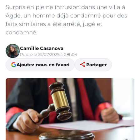
Surpris en pleine intrusion dans une villa à
Agde, un homme déjà condamné pour des
faits similaires a été arrêté, jugé et
condamné.
Camille Casanova
Publié le 22/07/2025 à 08h04
share
Ajoutez-nous en favori
Partager