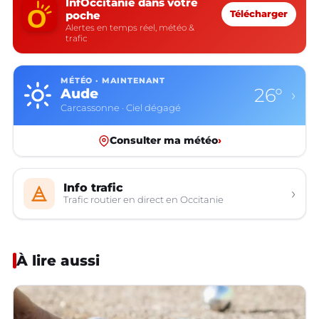
InfOccitanie dans votre
poche
Télécharger
Alertes en temps réel, météo &
trafic
MÉTÉO · MAINTENANT
26°
Aude
›
Carcassonne · Ciel dégagé
Consulter ma météo
›
Info trafic
›
Trafic routier en direct en Occitanie
À lire aussi