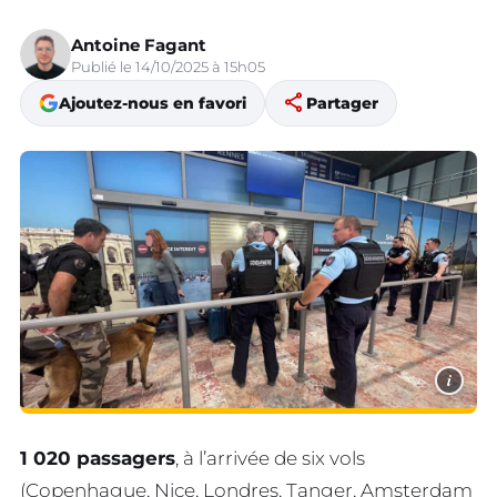
Antoine Fagant
Publié le 14/10/2025 à 15h05
share
Ajoutez-nous en favori
Partager
i
1 020 passagers
, à l’arrivée de six vols
(Copenhague, Nice, Londres, Tanger, Amsterdam