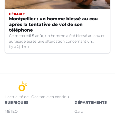
HÉRAULT
Montpellier : un homme blessé au cou
après la tentative de vol de son
téléphone
Ce mercredi 5 août, un homme a été blessé au cou et
au visage après une altercation concernant un
téléphone portable à Montpellier (Hérault).
il y a 2 j
1 min
L'actualité de l'Occitanie en continu
RUBRIQUES
DÉPARTEMENTS
MÉTÉO
Gard