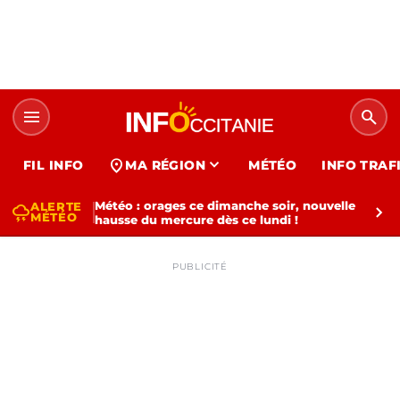
menu
search
expand_more
location_on
FIL INFO
MA RÉGION
MÉTÉO
INFO TRAF
Météo : orages ce dimanche soir, nouvelle
ALERTE
thunderstorm
chevron_right
MÉTÉO
hausse du mercure dès ce lundi !
PUBLICITÉ