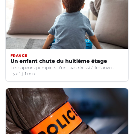
FRANCE
Un enfant chute du huitième étage
Les sapeurs-pompiers n'ont pas réussi à le sauver.
il y a 1 j
1 min