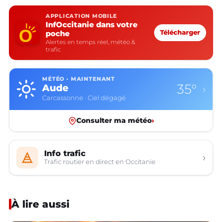
APPLICATION MOBILE
InfOccitanie dans votre
poche
Télécharger
Alertes en temps réel, météo &
trafic
MÉTÉO · MAINTENANT
35°
Aude
›
Carcassonne · Ciel dégagé
Consulter ma météo
›
Info trafic
›
Trafic routier en direct en Occitanie
À lire aussi