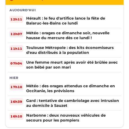
AUJOURD'HUI
Hérault : le feu d'artifice lance la fête de
12h11
Balaruc-les-Bains ce lundi
Météo : orages ce dimanche soir, nouvelle
12h07
hausse du mercure dès ce lundi !
Toulouse Métropole : des kits économiseurs
11h11
d'eau distribués à la population
Une femme meurt après avoir été brûlée avec
07h04
son bébé par son mari
HIER
Météo : des orages attendus ce dimanche en
17h10
Occitanie, les prévisions
Gard : tentative de cambriolage avec intrusion
16h39
au domicile à Sauzet
Narbonne : deux nouveaux véhicules de
16h10
secours pour les pompiers