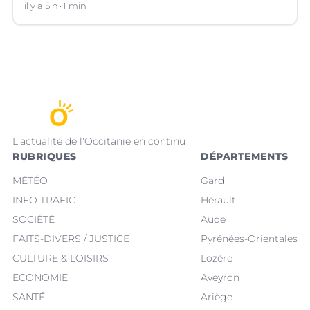
des salariés de l'entreprise engagés en qualité de
il y a 5 h
1 min
sapeurs-pompiers volontaires.
L'actualité de l'Occitanie en continu
RUBRIQUES
DÉPARTEMENTS
MÉTÉO
Gard
INFO TRAFIC
Hérault
SOCIÉTÉ
Aude
FAITS-DIVERS / JUSTICE
Pyrénées-Orientales
CULTURE & LOISIRS
Lozère
ECONOMIE
Aveyron
SANTÉ
Ariège