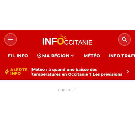
menu
search
expand_more
location_on
FIL INFO
MA RÉGION
MÉTÉO
INFO TRAF
Météo : à quand une baisse des
ALERTE
bolt
chevron_right
INFO
températures en Occitanie ? Les prévisions
PUBLICITÉ