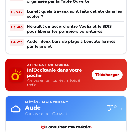
organisée par la Table Ouverte
Lunel : quels travaux sont faits cet été dans les
15h32
écoles ?
Hérault : un accord entre Veolia et le SDIS
15h06
pour libérer les pompiers volontaires
Aude : deux bars de plage à Leucate fermés
14h23
par le préfet
APPLICATION MOBILE
InfOccitanie dans votre
poche
Télécharger
Alertes en temps réel, météo &
trafic
MÉTÉO · MAINTENANT
31°
Aude
›
Carcassonne · Couvert
Consulter ma météo
›