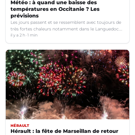
Météo : à quand une baisse des
températures en Occitanie ? Les
prévisions
Les jours passent et se ressemblent avec toujours de
très fortes chaleurs notamment dans le Languedoc.
Jusqu’à quand ?
il y a 2 h
1 min
HÉRAULT
Hérault : la fête de Marseillan de retour