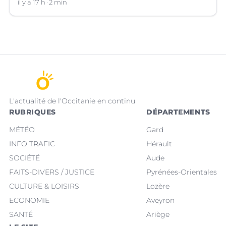
(Hérault).
il y a 17 h
2 min
L'actualité de l'Occitanie en continu
RUBRIQUES
DÉPARTEMENTS
MÉTÉO
Gard
INFO TRAFIC
Hérault
SOCIÉTÉ
Aude
FAITS-DIVERS / JUSTICE
Pyrénées-Orientales
CULTURE & LOISIRS
Lozère
ECONOMIE
Aveyron
SANTÉ
Ariège