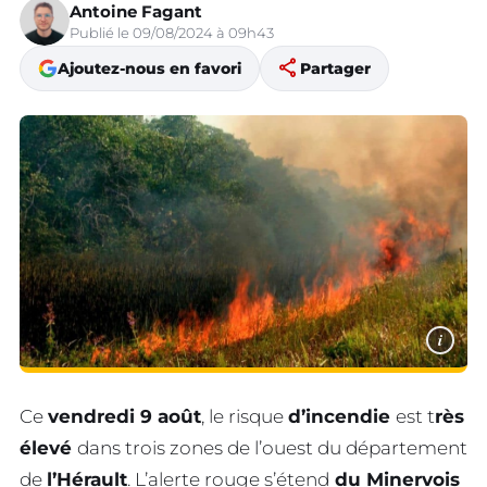
Antoine Fagant
Publié le 09/08/2024 à 09h43
share
Ajoutez-nous en favori
Partager
i
Ce
vendredi 9 août
, le risque
d’incendie
est t
rès
élevé
dans trois zones de l’ouest du département
de
l’Hérault
. L’alerte rouge s’étend
du Minervois