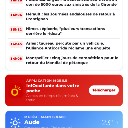
16h26
don de 5000 euros aux sinistrés de la Gironde
Hérault : les Journées andalouses de retour à
16h06
Frontignan
Nîmes : épicerie, "plusieurs transactions
15h11
derrière le rideau"
Arles : taureau percuté par un véhicule,
14h45
l'Alliance Anticorrida réclame une enquête
Montpellier : cinq jours de compétition pour le
14h08
retour du Mondial de pétanque
APPLICATION MOBILE
InfOccitanie dans votre
poche
Télécharger
Alertes en temps réel, météo &
trafic
MÉTÉO · MAINTENANT
23°
Aude
›
Carcassonne · Ciel dégagé