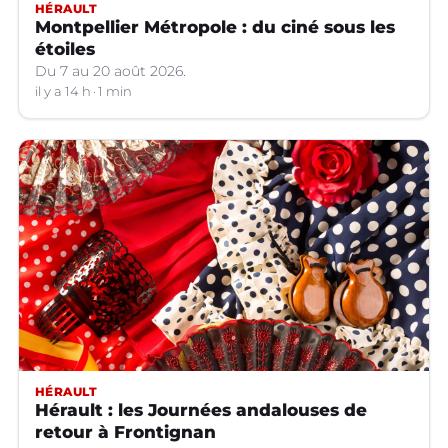
HÉRAULT
Montpellier Métropole : du ciné sous les
étoiles
Du 7 au 20 août 2026.
il y a 14 h
1 min
HÉRAULT
Hérault : les Journées andalouses de
retour à Frontignan