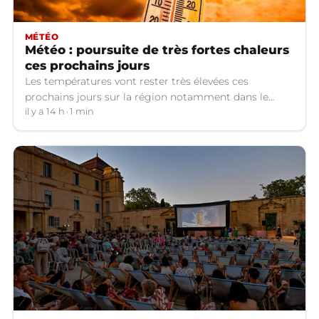
MÉTÉO
Météo : poursuite de très fortes chaleurs
ces prochains jours
Les températures vont rester très élevées ces
prochains jours sur la région notamment dans le
Languedoc.
il y a 14 h
1 min