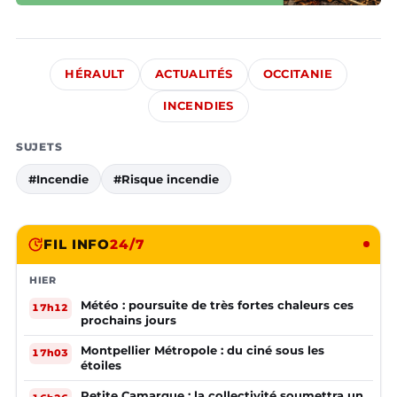
HÉRAULT
ACTUALITÉS
OCCITANIE
INCENDIES
SUJETS
#Incendie
#Risque incendie
FIL INFO
24/7
HIER
Météo : poursuite de très fortes chaleurs ces
17h12
prochains jours
Montpellier Métropole : du ciné sous les
17h03
étoiles
Petite Camargue : la collectivité soumettra un