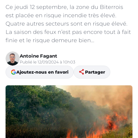
Ce jeudi 12 septembre, la zone du Biterrois
est placée en risque incendie très élevé.
Quatre autres secteurs sont en risque élevé.
La saison des feux n’est pas encore tout à fait
finie et le risque demeure bien…
Antoine Fagant
Publié le 12/09/2024 à 10h03
share
Ajoutez-nous en favori
Partager