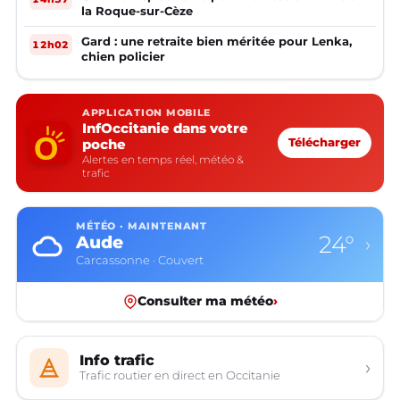
la Roque-sur-Cèze
Gard : une retraite bien méritée pour Lenka,
12h02
chien policier
APPLICATION MOBILE
InfOccitanie dans votre
poche
Télécharger
Alertes en temps réel, météo &
trafic
MÉTÉO · MAINTENANT
24°
Aude
›
Carcassonne · Couvert
Consulter ma météo
›
Info trafic
›
Trafic routier en direct en Occitanie