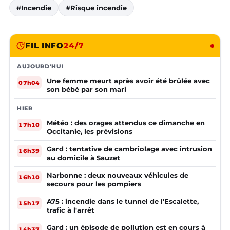
#Incendie
#Risque incendie
FIL INFO
24/7
AUJOURD'HUI
Une femme meurt après avoir été brûlée avec
07h04
son bébé par son mari
HIER
Météo : des orages attendus ce dimanche en
17h10
Occitanie, les prévisions
Gard : tentative de cambriolage avec intrusion
16h39
au domicile à Sauzet
Narbonne : deux nouveaux véhicules de
16h10
secours pour les pompiers
A75 : incendie dans le tunnel de l'Escalette,
15h17
trafic à l'arrêt
Gard : un épisode de pollution est en cours à
14h37