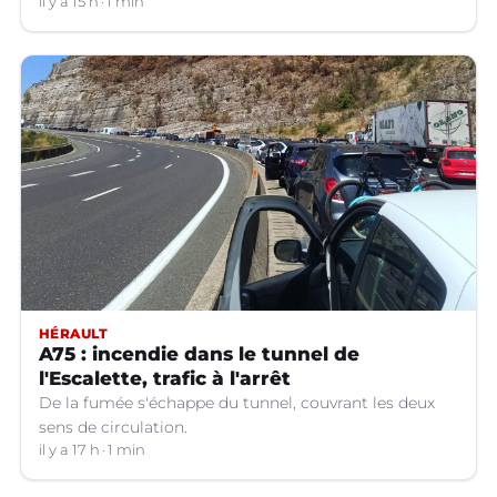
il y a 15 h
1 min
HÉRAULT
A75 : incendie dans le tunnel de
l'Escalette, trafic à l'arrêt
De la fumée s'échappe du tunnel, couvrant les deux
sens de circulation.
il y a 17 h
1 min