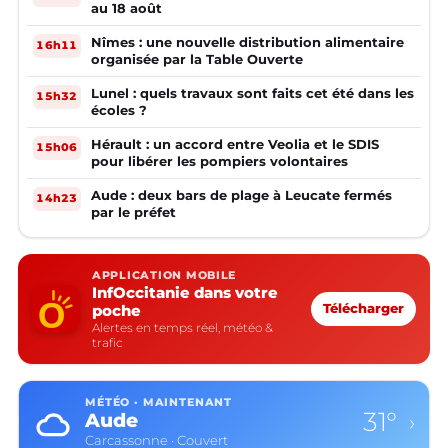
au 18 août
Nîmes : une nouvelle distribution alimentaire
16h11
organisée par la Table Ouverte
Lunel : quels travaux sont faits cet été dans les
15h32
écoles ?
Hérault : un accord entre Veolia et le SDIS
15h06
pour libérer les pompiers volontaires
Aude : deux bars de plage à Leucate fermés
14h23
par le préfet
APPLICATION MOBILE
InfOccitanie dans votre
poche
Télécharger
Alertes en temps réel, météo &
trafic
MÉTÉO · MAINTENANT
31°
Aude
›
Carcassonne · Couvert