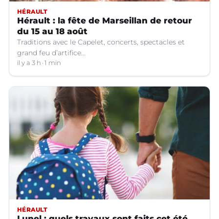
HÉRAULT
Hérault : la fête de Marseillan de retour
du 15 au 18 août
Traditions avec le Capelet, concerts, spectacles et
grand feu d’artifice...
il y a 3 h
1 min
HÉRAULT
Lunel : quels travaux sont faits cet été