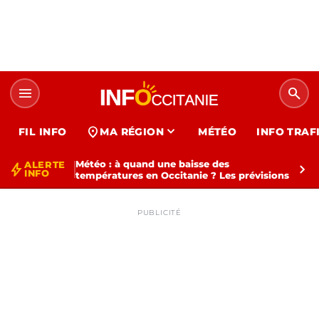
menu
search
expand_more
location_on
FIL INFO
MA RÉGION
MÉTÉO
INFO TRAF
Météo : à quand une baisse des
ALERTE
bolt
chevron_right
INFO
températures en Occitanie ? Les prévisions
PUBLICITÉ