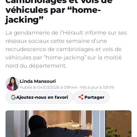
cambriolages et vols de
véhicules par “home-
jacking”
La gendarmerie de l’Hérault informe sur ses
réseaux sociaux cette semaine d’une
recrudescence de cambriolages et vols de
véhicules par “home-jacking” sur la moitié
nord du département.
Linda Mansouri
Publié le 04/03/2026 à 09h44 · Mis à jour à 10h19
share
Ajoutez-nous en favori
Partager