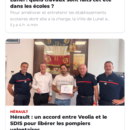
dans les écoles ?
Pour améliorer et entretenir les établissements
scolaires dont elle a la charge, la Ville de Lunel a
engagé toute une série de travaux dans les écoles cet
il y a 4 h
4 min
été. Explications.
HÉRAULT
Hérault : un accord entre Veolia et le
SDIS pour libérer les pompiers
volontaires