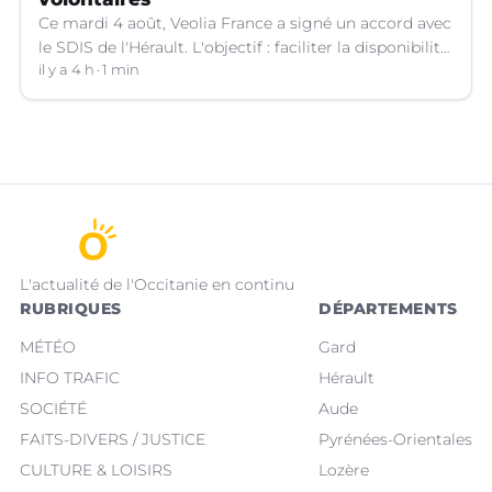
Ce mardi 4 août, Veolia France a signé un accord avec
le SDIS de l'Hérault. L'objectif : faciliter la disponibilité
des salariés de l'entreprise engagés en qualité de
il y a 4 h
1 min
sapeurs-pompiers volontaires.
L'actualité de l'Occitanie en continu
RUBRIQUES
DÉPARTEMENTS
MÉTÉO
Gard
INFO TRAFIC
Hérault
SOCIÉTÉ
Aude
FAITS-DIVERS / JUSTICE
Pyrénées-Orientales
CULTURE & LOISIRS
Lozère