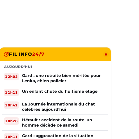
FIL INFO
24/7
AUJOURD'HUI
Gard : une retraite bien méritée pour
12h02
Lenka, chien policier
Un enfant chute du huitième étage
11h11
La Journée internationale du chat
10h42
célébrée aujourd'hui
Hérault : accident de la route, un
10h28
homme décède ce samedi
Gard : aggravation de la situation
10h11