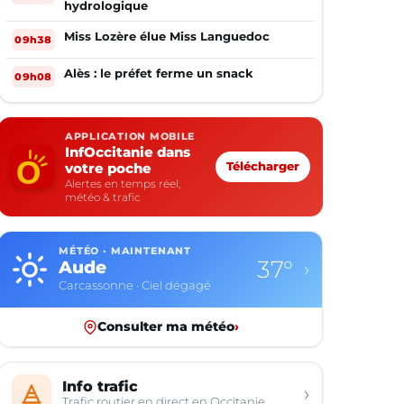
hydrologique
Miss Lozère élue Miss Languedoc
09h38
Alès : le préfet ferme un snack
09h08
APPLICATION MOBILE
InfOccitanie dans
votre poche
Télécharger
Alertes en temps réel,
météo & trafic
MÉTÉO · MAINTENANT
37°
Aude
›
Carcassonne · Ciel dégagé
Consulter ma météo
›
Info trafic
›
Trafic routier en direct en Occitanie