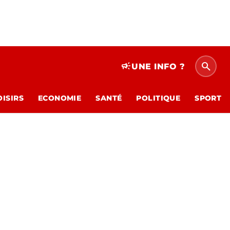
search
campaign
UNE INFO ?
OISIRS
ECONOMIE
SANTÉ
POLITIQUE
SPORT