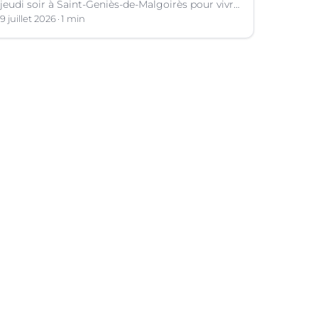
jeudi soir à Saint-Geniès-de-Malgoirès pour vivre
ensemble l'un des temps forts de la Coupe du
9 juillet 2026
1 min
Monde 2026.