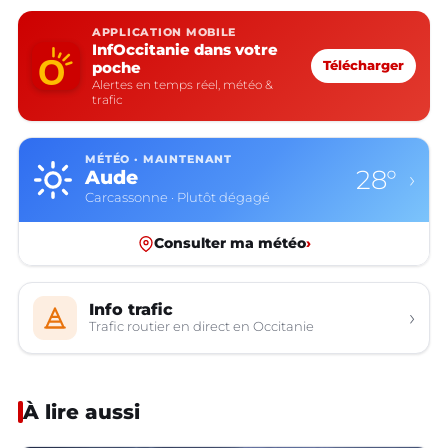
APPLICATION MOBILE
InfOccitanie dans votre
poche
Télécharger
Alertes en temps réel, météo &
trafic
MÉTÉO · MAINTENANT
28°
Aude
›
Carcassonne · Plutôt dégagé
Consulter ma météo
›
Info trafic
›
Trafic routier en direct en Occitanie
À lire aussi