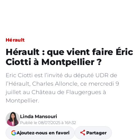
Hérault
Hérault : que vient faire Éric
Ciotti à Montpellier ?
Eric Ciotti est l’invité du député UDR de
l’Hérault, Charles Alloncle, ce mercredi 9
juillet au Château de Flaugergues à
Montpellier.
Linda Mansouri
Publié le 08/07/2025 à 16h32
share
Ajoutez-nous en favori
Partager