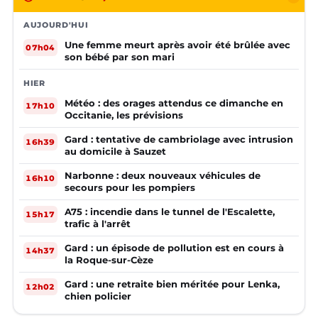
AUJOURD'HUI
Une femme meurt après avoir été brûlée avec
07h04
son bébé par son mari
HIER
Météo : des orages attendus ce dimanche en
17h10
Occitanie, les prévisions
Gard : tentative de cambriolage avec intrusion
16h39
au domicile à Sauzet
Narbonne : deux nouveaux véhicules de
16h10
secours pour les pompiers
A75 : incendie dans le tunnel de l'Escalette,
15h17
trafic à l'arrêt
Gard : un épisode de pollution est en cours à
14h37
la Roque-sur-Cèze
Gard : une retraite bien méritée pour Lenka,
12h02
chien policier