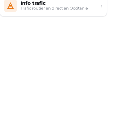
Info trafic
›
Trafic routier en direct en Occitanie