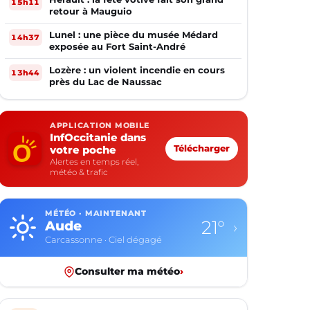
15h11
retour à Mauguio
Lunel : une pièce du musée Médard
14h37
exposée au Fort Saint-André
Lozère : un violent incendie en cours
13h44
près du Lac de Naussac
APPLICATION MOBILE
InfOccitanie dans
votre poche
Télécharger
Alertes en temps réel,
météo & trafic
MÉTÉO · MAINTENANT
21°
Aude
›
Carcassonne · Ciel dégagé
Consulter ma météo
›