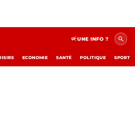
search
campaign
UNE INFO ?
OISIRS
ECONOMIE
SANTÉ
POLITIQUE
SPORT