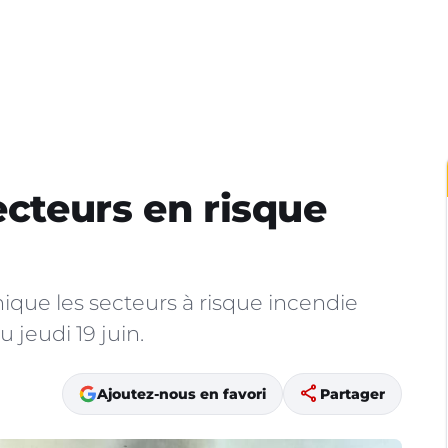
ecteurs en risque
que les secteurs à risque incendie
 jeudi 19 juin.
share
Ajoutez-nous en favori
Partager