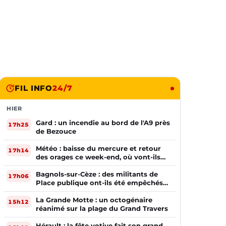
FIL INFO
24/7
HIER
Gard : un incendie au bord de l'A9 près
17h25
de Bezouce
Météo : baisse du mercure et retour
17h14
des orages ce week-end, où vont-ils
frapper ?
Bagnols-sur-Cèze : des militants de
17h06
Place publique ont-ils été empêchés
de tracter par la mairie ?
La Grande Motte : un octogénaire
15h12
réanimé sur la plage du Grand Travers
Hérault : la fête votive fait son grand