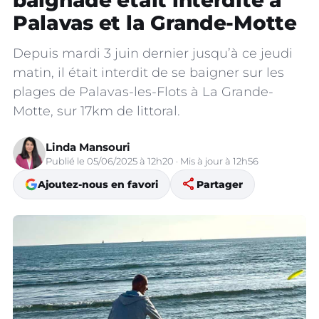
baignade était interdite à
Palavas et la Grande-Motte
Depuis mardi 3 juin dernier jusqu’à ce jeudi
matin, il était interdit de se baigner sur les
plages de Palavas-les-Flots à La Grande-
Motte, sur 17km de littoral.
Linda Mansouri
Publié le 05/06/2025 à 12h20 · Mis à jour à 12h56
share
Ajoutez-nous en favori
Partager