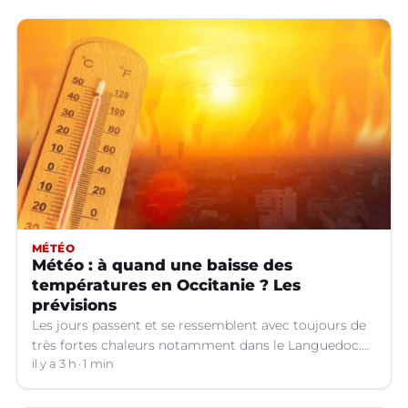
MÉTÉO
Météo : à quand une baisse des
températures en Occitanie ? Les
prévisions
Les jours passent et se ressemblent avec toujours de
très fortes chaleurs notamment dans le Languedoc.
Jusqu’à quand ?
il y a 3 h
1 min