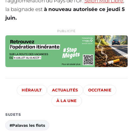
l’agglomération du Pays de l’Or.
Selon Midi Libre
,
la baignade est
à nouveau autorisée ce jeudi 5
juin.
PUBLICITÉ
HÉRAULT
ACTUALITÉS
OCCITANIE
À LA UNE
SUJETS
#Palavas les flots