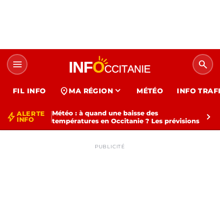
menu
search
expand_more
location_on
FIL INFO
MA RÉGION
MÉTÉO
INFO TRAF
Météo : à quand une baisse des
ALERTE
bolt
chevron_right
INFO
températures en Occitanie ? Les prévisions
PUBLICITÉ