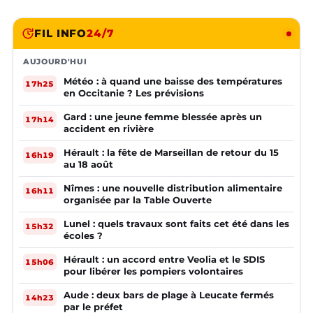
FIL INFO
24/7
AUJOURD'HUI
Météo : à quand une baisse des températures
17h25
en Occitanie ? Les prévisions
Gard : une jeune femme blessée après un
17h14
accident en rivière
Hérault : la fête de Marseillan de retour du 15
16h19
au 18 août
Nîmes : une nouvelle distribution alimentaire
16h11
organisée par la Table Ouverte
Lunel : quels travaux sont faits cet été dans les
15h32
écoles ?
Hérault : un accord entre Veolia et le SDIS
15h06
pour libérer les pompiers volontaires
Aude : deux bars de plage à Leucate fermés
14h23
par le préfet