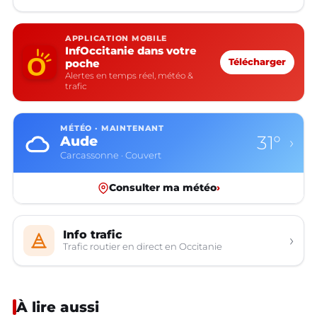
APPLICATION MOBILE
InfOccitanie dans votre
poche
Télécharger
Alertes en temps réel, météo &
trafic
MÉTÉO · MAINTENANT
31°
Aude
›
Carcassonne · Couvert
Consulter ma météo
›
Info trafic
›
Trafic routier en direct en Occitanie
À lire aussi