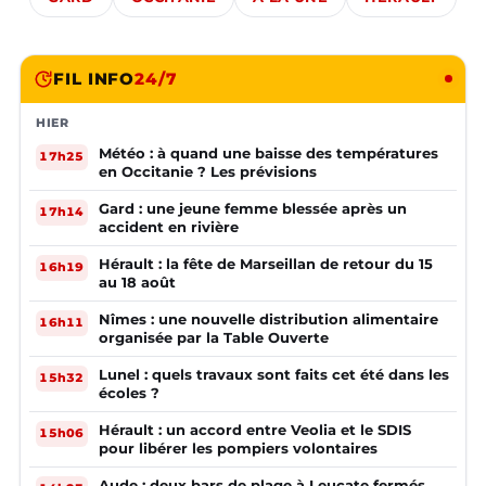
FIL INFO
24/7
HIER
Météo : à quand une baisse des températures
17h25
en Occitanie ? Les prévisions
Gard : une jeune femme blessée après un
17h14
accident en rivière
Hérault : la fête de Marseillan de retour du 15
16h19
au 18 août
Nîmes : une nouvelle distribution alimentaire
16h11
organisée par la Table Ouverte
Lunel : quels travaux sont faits cet été dans les
15h32
écoles ?
Hérault : un accord entre Veolia et le SDIS
15h06
pour libérer les pompiers volontaires
Aude : deux bars de plage à Leucate fermés