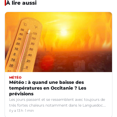
À lire aussi
MÉTÉO
Météo : à quand une baisse des
températures en Occitanie ? Les
prévisions
Les jours passent et se ressemblent avec toujours de
très fortes chaleurs notamment dans le Languedoc.
Jusqu’à quand ?
il y a 13 h
1 min