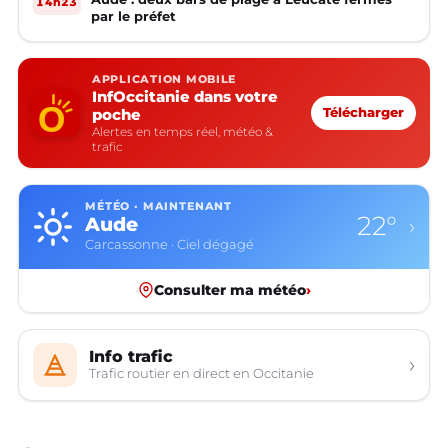
14h23
par le préfet
APPLICATION MOBILE
InfOccitanie dans votre
poche
Télécharger
Alertes en temps réel, météo &
trafic
MÉTÉO · MAINTENANT
22°
Aude
›
Carcassonne · Ciel dégagé
Consulter ma météo
›
Info trafic
›
Trafic routier en direct en Occitanie