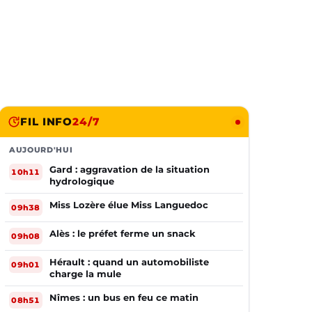
FIL INFO
24/7
AUJOURD'HUI
Gard : aggravation de la situation
10h11
hydrologique
Miss Lozère élue Miss Languedoc
09h38
Alès : le préfet ferme un snack
09h08
Hérault : quand un automobiliste
09h01
charge la mule
Nîmes : un bus en feu ce matin
08h51