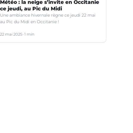
Météo : la neige s’invite en Occitanie
ce jeudi, au Pic du Midi
Une ambiance hivernale règne ce jeudi 22 mai
au Pic du Midi en Occitanie !
22 mai 2025
1 min