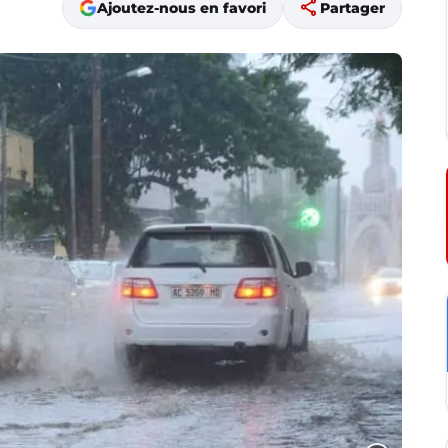
share
Ajoutez-nous en favori
Partager