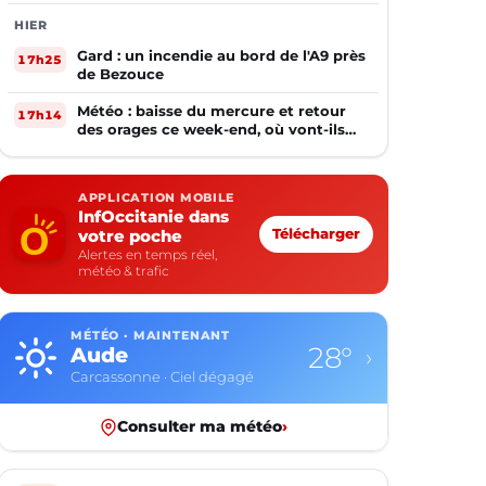
HIER
Gard : un incendie au bord de l'A9 près
17h25
de Bezouce
Météo : baisse du mercure et retour
17h14
des orages ce week-end, où vont-ils
frapper ?
APPLICATION MOBILE
InfOccitanie dans
votre poche
Télécharger
Alertes en temps réel,
météo & trafic
MÉTÉO · MAINTENANT
28°
Aude
›
Carcassonne · Ciel dégagé
Consulter ma météo
›