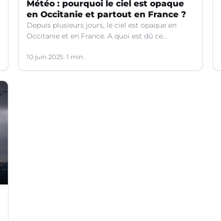
Météo : pourquoi le ciel est opaque
en Occitanie et partout en France ?
Depuis plusieurs jours, le ciel est opaque en
Occitanie et en France. A quoi est dû ce
phénomène ? Les explications.
10 juin 2025
1 min