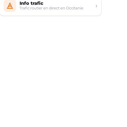
Info trafic
›
Trafic routier en direct en Occitanie