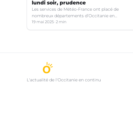
lundi soir, prudence
Les services de Météo-France ont placé de
nombreux départements d’Occitanie en
vigilance orange pour les orages violents.
19 mai 2025
2 min
L'actualité de l'Occitanie en continu