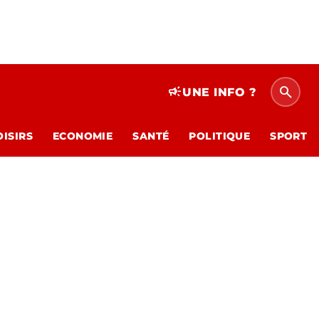
search
campaign
UNE INFO ?
OISIRS
ECONOMIE
SANTÉ
POLITIQUE
SPORT