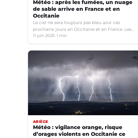
Météo : après les fumées, un nuage
de sable arrive en France et en
Occitanie
Le ciel ne sera toujours pas bleu azur ces
prochains jours en Occitanie et en France. Les
explications météo.
11 juin 2025
1 min
ARIÈGE
Météo : vigilance orange, risque
d’orages violents en Occitanie ce