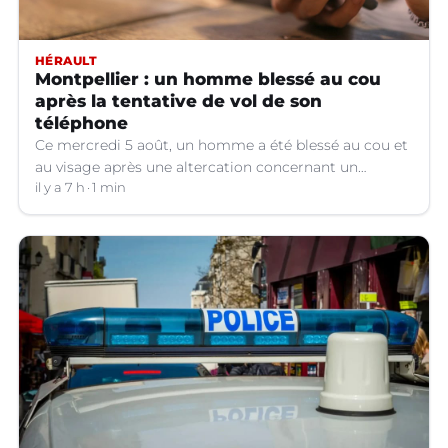
HÉRAULT
Montpellier : un homme blessé au cou
après la tentative de vol de son
téléphone
Ce mercredi 5 août, un homme a été blessé au cou et
au visage après une altercation concernant un
téléphone portable à Montpellier (Hérault).
il y a 7 h
1 min