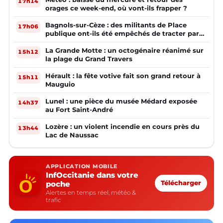
17h14
orages ce week-end, où vont-ils frapper ?
Bagnols-sur-Cèze : des militants de Place
17h06
publique ont-ils été empêchés de tracter par
la mairie ?
La Grande Motte : un octogénaire réanimé sur
15h12
la plage du Grand Travers
Hérault : la fête votive fait son grand retour à
15h11
Mauguio
Lunel : une pièce du musée Médard exposée
14h37
au Fort Saint-André
Lozère : un violent incendie en cours près du
13h44
Lac de Naussac
APPLICATION MOBILE
InfOccitanie dans votre
poche
Télécharger
Alertes en temps réel, météo &
trafic