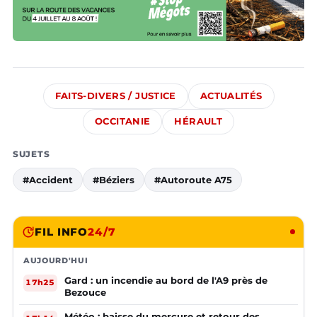
FAITS-DIVERS / JUSTICE
ACTUALITÉS
OCCITANIE
HÉRAULT
SUJETS
#Accident
#Béziers
#Autoroute A75
FIL INFO
24/7
AUJOURD'HUI
Gard : un incendie au bord de l'A9 près de
17h25
Bezouce
Météo : baisse du mercure et retour des