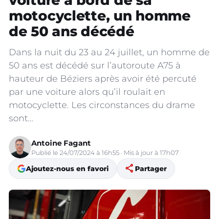
voiture à bord de sa
motocyclette, un homme
de 50 ans décédé
Dans la nuit du 23 au 24 juillet, un homme de
50 ans est décédé sur l’autoroute A75 à
hauteur de Béziers après avoir été percuté
par une voiture alors qu’il roulait en
motocyclette. Les circonstances du drame
sont…
Antoine Fagant
Publié le 24/07/2024 à 16h55 · Mis à jour à 17h07
share
Ajoutez-nous en favori
Partager