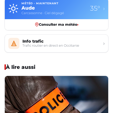
MÉTÉO · MAINTENANT
35°
Aude
›
Carcassonne · Ciel dégagé
Consulter ma météo
›
Info trafic
›
Trafic routier en direct en Occitanie
À lire aussi