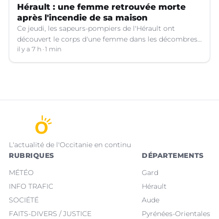
Hérault : une femme retrouvée morte
après l'incendie de sa maison
Ce jeudi, les sapeurs-pompiers de l'Hérault ont
découvert le corps d'une femme dans les décombres
de sa maison qui avait pris feu à Cazouls-lès-Béziers
il y a 7 h
1 min
(Hérault).
L'actualité de l'Occitanie en continu
RUBRIQUES
DÉPARTEMENTS
MÉTÉO
Gard
INFO TRAFIC
Hérault
SOCIÉTÉ
Aude
FAITS-DIVERS / JUSTICE
Pyrénées-Orientales