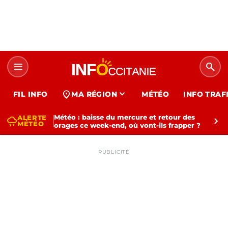
menu
search
expand_more
location_on
FIL INFO
MA RÉGION
MÉTÉO
INFO TRAF
Météo : baisse du mercure et retour des
ALERTE
thunderstorm
chevron_right
MÉTÉO
orages ce week-end, où vont-ils frapper ?
PUBLICITÉ