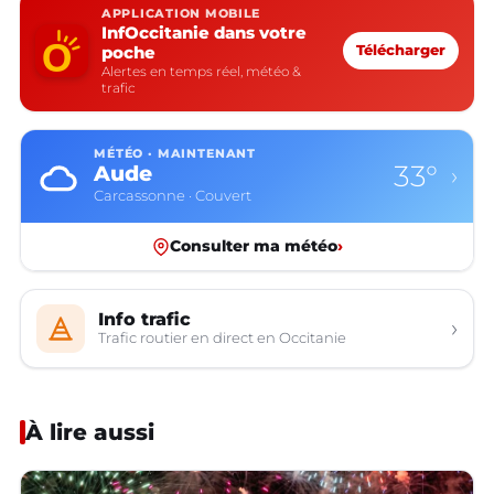
APPLICATION MOBILE
InfOccitanie dans votre
poche
Télécharger
Alertes en temps réel, météo &
trafic
MÉTÉO · MAINTENANT
33°
Aude
›
Carcassonne · Couvert
Consulter ma météo
›
Info trafic
›
Trafic routier en direct en Occitanie
À lire aussi