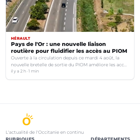
HÉRAULT
Pays de l'Or : une nouvelle liaison
routière pour fluidifier les accès au PIOM
Ouverte à la circulation depuis ce mardi 4 août, la
nouvelle bretelle de sortie du PIOM améliore les accès
à la zone d'activités et facilite les déplacements
il y a 2 h
1 min
quotidiens.
L'actualité de l'Occitanie en continu
RUBRIQUES
DÉPARTEMENTS